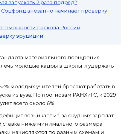
зя запускать 2 раза подряд?
а: Соцфонд внезапно начинает проверку
 возможности раскола России
роверку эрудиции
тандарта материального поощрения
влечь молодые кадры в школы и удержать
о 52% молодых учителей бросают работать в
ска из вуза. По прогнозам РАНХиГС, к 2029
удет всего около 6%.
ефицит возникает из-за скудных зарплат.
ей ставка ниже минимального размера
авки начисляются по разным схемам и