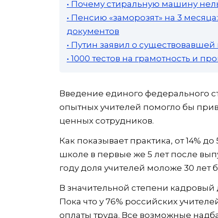
• Почему стиральную машину нель
• Пенсию «заморозят» на 3 месяц
документов
• Путин заявил о существовавшей
• 1000 тестов на грамотность и п
Введение единого федерального с
опытных учителей помогло бы при
ценных сотрудников.
Как показывает практика, от 14% д
школе в первые же 5 лет после выпу
году доля учителей моложе 30 лет б
В значительной степени кадровый д
Пока что у 76% российских учител
оплаты труда. Все возможные надб