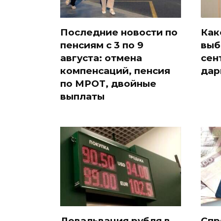
Последние новости по
Как
пенсиям с 3 по 9
выб
августа: отмена
сен
компенсаций, пенсия
дар
по МРОТ, двойные
выплаты
Девальвация рубля в
Спр