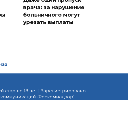
врача: за нарушение
ры
больничного могут
урезать выплаты
нза
й старше 18 лет | Зарегистрировано
 коммуникаций (Роскомнадзор).
едактор — Белов В.Ю. Телефон
 информационные и авторские
ено. При перепечатке
 PNZ.RU» обязательна.
ормационные технологии