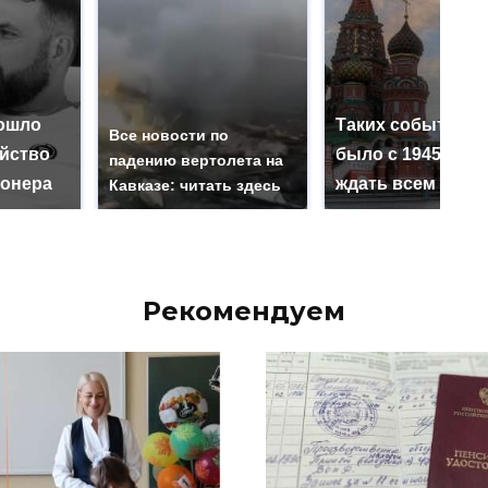
ошло
Таких событий н
Все новости по
ийство
было с 1945: чег
падению вертолета на
онера
ждать всем нам?
Кавказе: читать здесь
Рекомендуем