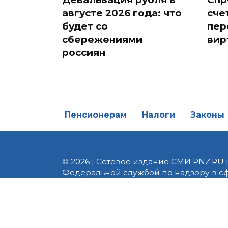
августе 2026 года: что
сче
будет со
пер
сбережениями
вир
россиян
Пенсионерам
Налоги
Законы
© 2026 | Сетевое издание СМИ PNZ.RU 
Федеральной службой по надзору в с
Реестровая запись ЭЛ № ФС 77 - 82747 
редакции 8 (8412) 238-002, e-mail: of
материалы. Любое использование авт
информационных или авторских матери
На информационном ресурсе применя