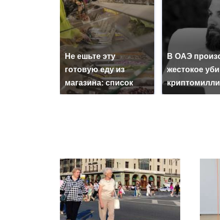
Не ешьте эту
В ОАЭ произ
готовую еду из
жестокое уб
магазина: список
криптомилли