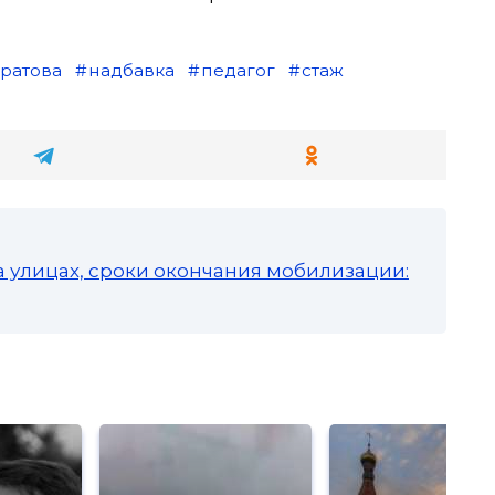
ратова
надбавка
педагог
стаж
а улицах, сроки окончания мобилизации: