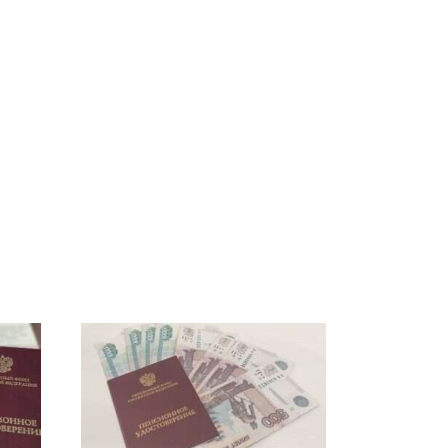
СМИ: В Химках на
е
полицейскую
В магазинах России
о
машину напали и
ажиотаж из-за этого
подожгли.
продукта: что купить?