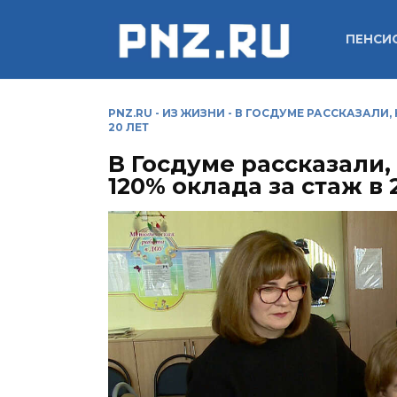
Перейти
к
ПЕНСИ
содержанию
PNZ.RU
-
ИЗ ЖИЗНИ
-
В ГОСДУМЕ РАССКАЗАЛИ,
20 ЛЕТ
В Госдуме рассказали,
120% оклада за стаж в 