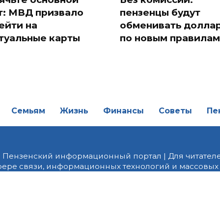
т: МВД призвало
пензенцы будут
ейти на
обменивать долла
туальные карты
по новым правилам
Семьям
Жизнь
Финансы
Советы
Пе
| Пензенский информационный портал | Для читателе
фере связи, информационных технологий и массовых
от 18.02.2022 года. Учредитель ООО «ПНЗ». Главный р
fice@penzainform.ru | На портале PNZ.RU размещаются
орских материалов без разрешения редакции запрещ
алов гиперссылка с указанием «как сообщает портал
ются внешние рекомендательные технологии (инф