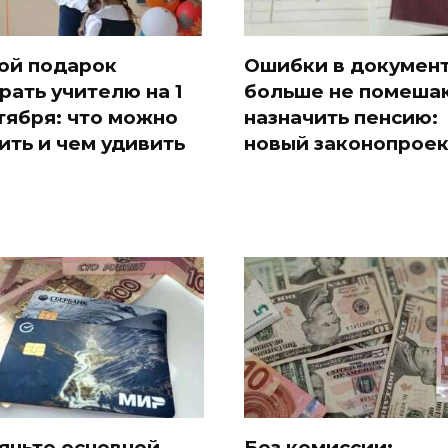
ой подарок
Ошибки в докумен
рать учителю на 1
больше не помеша
тября: что можно
назначить пенсию:
ить и чем удивить
новый законопроек
ячьте основной
Без комиссии: