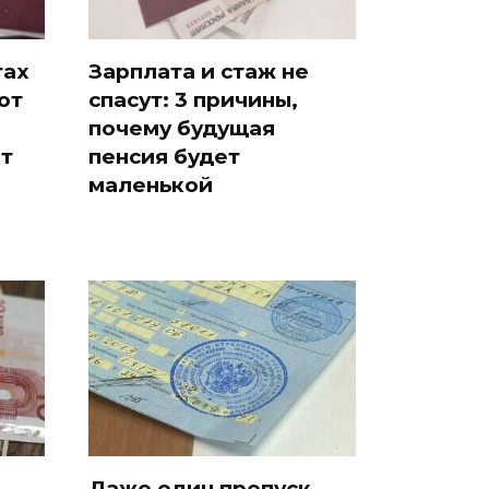
тах
Зарплата и стаж не
ют
спасут: 3 причины,
почему будущая
т
пенсия будет
маленькой
Даже один пропуск