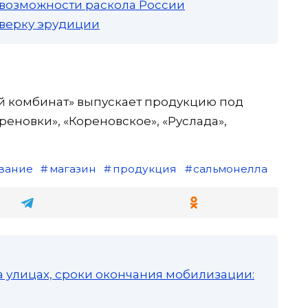
 возможности раскола России
роверку эрудиции
 комбинат» выпускает продукцию под
еновки», «Кореновское», «Руслада»,
вание
магазин
продукция
сальмонелла
а улицах, сроки окончания мобилизации: