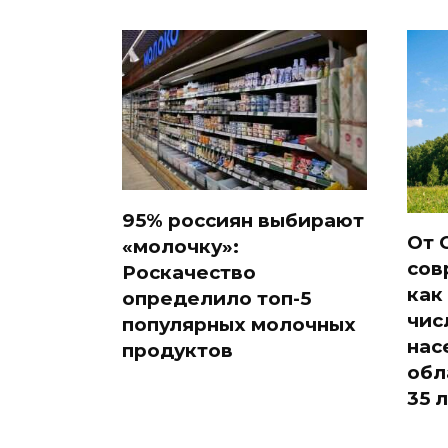
95% россиян выбирают
От 
«молочку»:
сов
Роскачество
как
определило топ-5
чис
популярных молочных
нас
продуктов
обл
35 