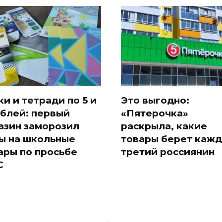
ки и тетради по 5 и
Это выгодно:
ублей: первый
«Пятерочка»
азин заморозил
раскрыла, какие
ы на школьные
товары берет каж
ары по просьбе
третий россиянин
С