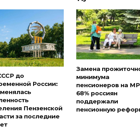
Замена прожиточн
СССР до
минимума
ременной России:
пенсионеров на МР
 менялась
68% россиян
ленность
поддержали
еления Пензенской
пенсионную рефор
асти за последние
лет