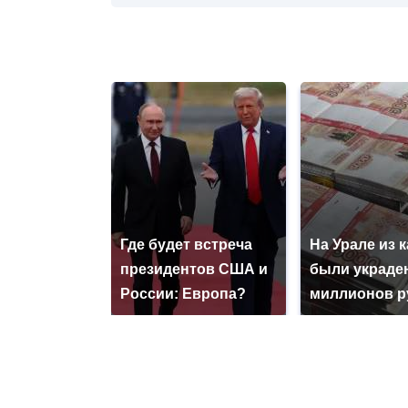
Где будет встреча
На Урале из 
президентов США и
были украде
России: Европа?
миллионов р