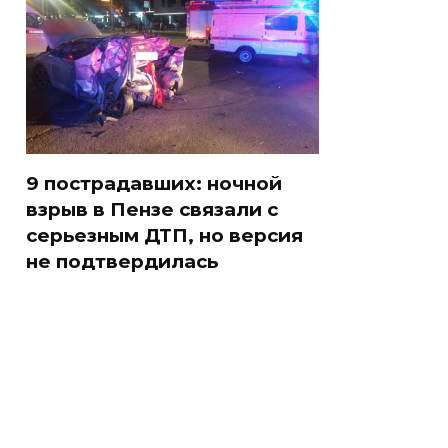
9 пострадавших: ночной
взрыв в Пензе связали с
серьезным ДТП, но версия
не подтвердилась
ссии
Не ешьте эту
В ОАЭ произошло
к
готовую еду из
жестокое убийство
магазина: список
криптомиллионера