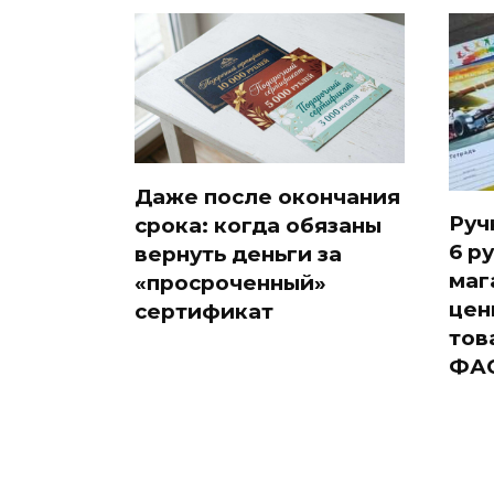
Даже после окончания
Руч
срока: когда обязаны
6 р
вернуть деньги за
маг
«просроченный»
цен
сертификат
тов
ФА