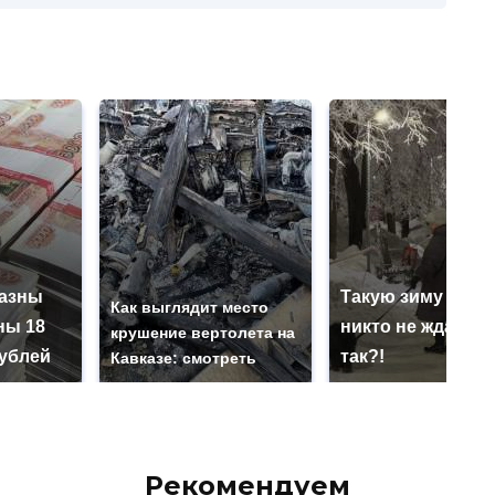
казны
Такую зиму в Ро
Как выглядит место
ны 18
никто не ждал: ка
крушение вертолета на
ублей
так?!
Кавказе: смотреть
Рекомендуем