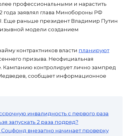
более профессиональными и нарастить
22 года заявлял глава Минобороны РФ
U. Еще раньше президент Владимир Путин
ризывной модели созданием
найму контрактников власти
планируют
весеннего призыва. Неофициальная
е. Кампанию контролирует лично зампред
 Медведев, сообщает информационное
ссрочную инвалидность с первого раза
зя запускать 2 раза подряд?
а: Соцфонд внезапно начинает проверку