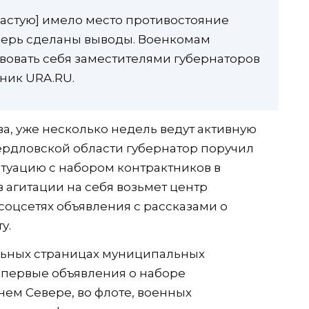
частую] имело место противостояние
еперь сделаны выводы. Военкомам
твовать себя заместителями губернаторов
ник URA.RU.
ва, уже несколько недель ведут активную
вердловской области губернатор поручил
итуацию с набором контрактников в
 агитации на себя возьмет центр
соцсетях объявления с рассказами о
у.
льных страницах муниципальных
 первые объявления о наборе
нем Севере, во флоте, военных