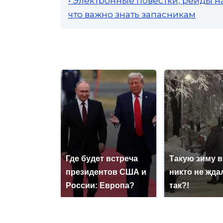
• Электронные повестки, рейды н
что важно знать запасникам
Где будет встреча
Такую зиму в
президентов США и
никто не ждал
России: Европа?
так?!