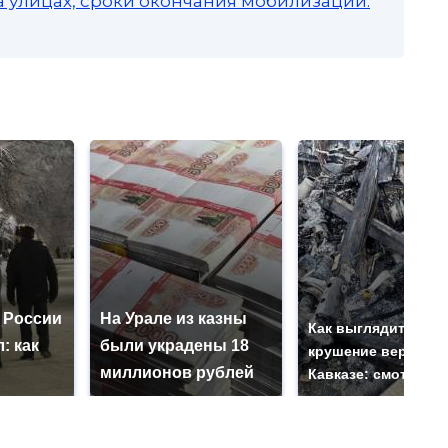
а улицах, сроки окончания мобилизации:
 России
На Урале из казны
Как выглядит мест
: как
были украдены 18
крушение вертолет
миллионов рублей
Кавказе: смотреть