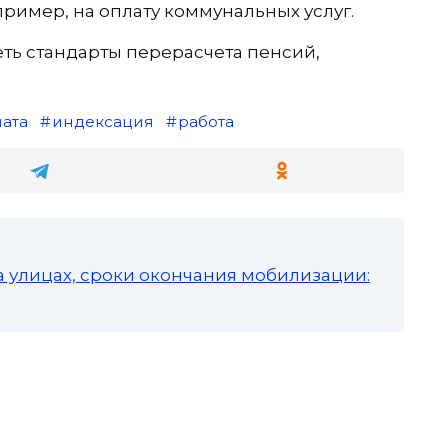
пример, на оплату коммунальных услуг.
еть стандарты перерасчета пенсий,
лата
индексация
работа
а улицах, сроки окончания мобилизации: