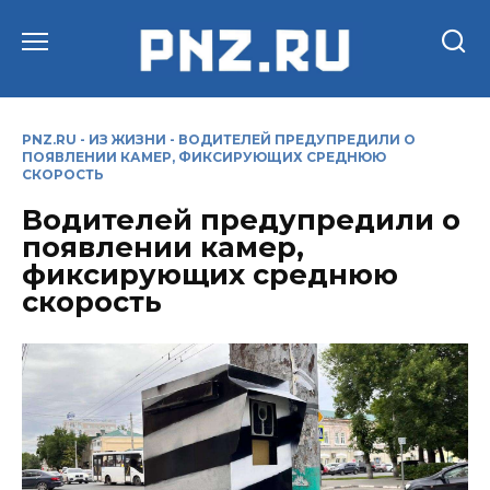
Перейти
к
содержанию
PNZ.RU
-
ИЗ ЖИЗНИ
-
ВОДИТЕЛЕЙ ПРЕДУПРЕДИЛИ О
ПОЯВЛЕНИИ КАМЕР, ФИКСИРУЮЩИХ СРЕДНЮЮ
СКОРОСТЬ
Водителей предупредили о
появлении камер,
фиксирующих среднюю
скорость