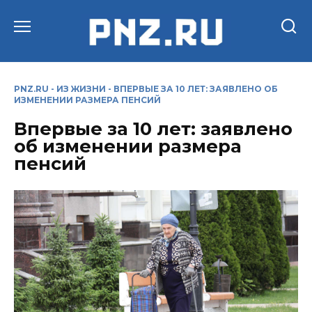
Перейти
к
содержанию
PNZ.RU
-
ИЗ ЖИЗНИ
-
ВПЕРВЫЕ ЗА 10 ЛЕТ: ЗАЯВЛЕНО ОБ
ИЗМЕНЕНИИ РАЗМЕРА ПЕНСИЙ
Впервые за 10 лет: заявлено
об изменении размера
пенсий