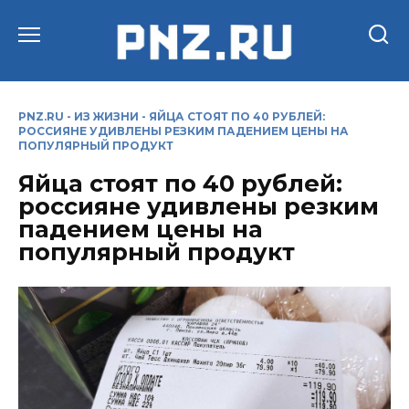
Перейти
к
содержанию
PNZ.RU
-
ИЗ ЖИЗНИ
-
ЯЙЦА СТОЯТ ПО 40 РУБЛЕЙ:
РОССИЯНЕ УДИВЛЕНЫ РЕЗКИМ ПАДЕНИЕМ ЦЕНЫ НА
ПОПУЛЯРНЫЙ ПРОДУКТ
Яйца стоят по 40 рублей:
россияне удивлены резким
падением цены на
популярный продукт