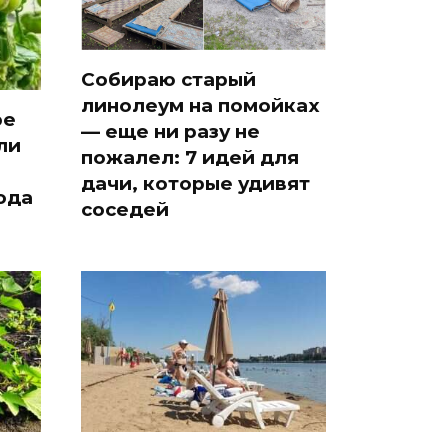
Собираю старый
линолеум на помойках
ре
— еще ни разу не
ли
пожалел: 7 идей для
дачи, которые удивят
ода
соседей