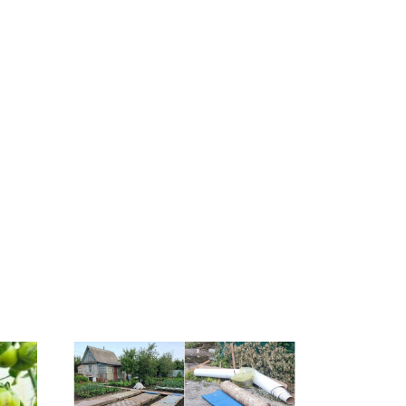
Таких событий не
В магазинах России
было с 1945: чего
 на
ажиотаж из-за этого
ждать всем нам?
есь
продукта: что купить?