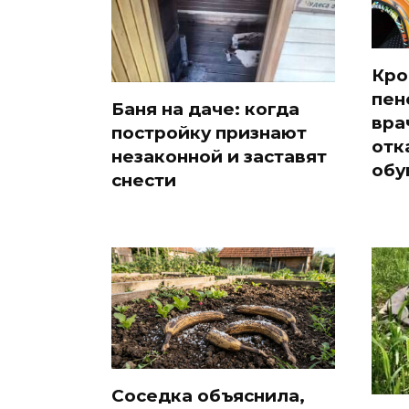
Кро
пен
Баня на даче: когда
вра
постройку признают
отк
незаконной и заставят
обу
снести
Соседка объяснила,