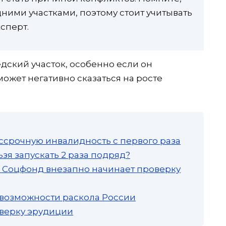
дними участками, поэтому стоит учитывать
сперт.
дский участок, особенно если он
может негативно сказаться на росте
ссрочную инвалидность с первого раза
зя запускать 2 раза подряд?
а: Соцфонд внезапно начинает проверку
 возможности раскола России
роверку эрудиции