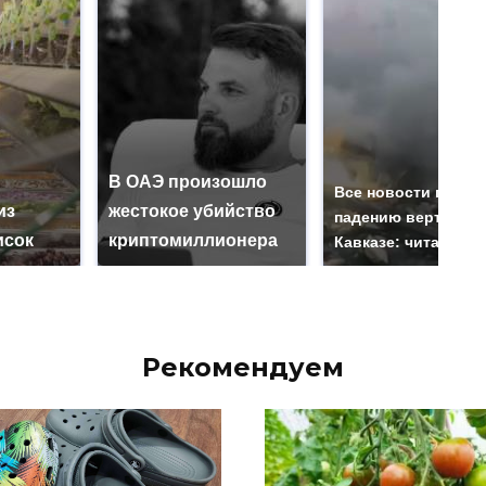
В ОАЭ произошло
Все новости по
из
жестокое убийство
падению вертолета
исок
криптомиллионера
Кавказе: читать зд
Рекомендуем