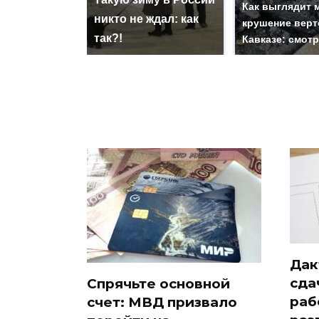
Как выглядит 
никто не ждал: как
крушение верт
так?!
Кавказе: смот
Дак
сда
Спрячьте основной
раб
счет: МВД призвало