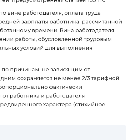
ей, предусмотренная статьей 155 ТК.
о вине работодателя, оплата труда
редней зарплаты работника, рассчитанной
ботанному времени. Вина работодателя
лении работы, обусловленной трудовым
альных условий для выполнения
 по причинам, не зависящим от
едним сохраняется не менее 2/3 тарифной
пропорционально фактически
 от работника и работодателя
предвиденного характера (стихийное