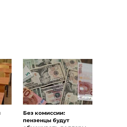
Все новости по
во
было с 1945: чего
падению вертолета на
ра
ждать всем нам?
Кавказе: читать здесь
й
Без комиссии:
пензенцы будут