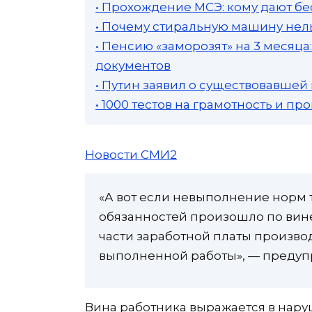
• Прохождение МСЭ: кому дают бе
• Почему стиральную машину нель
• Пенсию «заморозят» на 3 месяц
документов
• Путин заявил о существовавшей
• 1000 тестов на грамотность и п
Новости СМИ2
«А вот если невыполнение норм 
обязанностей произошло по вине
части заработной платы производ
выполненной работы», — предуп
Вина работника выражается в нару