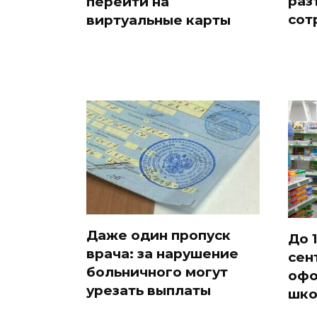
раз
перейти на
сот
виртуальные карты
Даже один пропуск
До 1
врача: за нарушение
сен
больничного могут
офо
урезать выплаты
шко