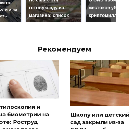
место
готовую еду из
жестокое убийст
олета на
магазина: список
криптомиллионе
реть
Рекомендуем
тилоскопия и
ча биометрии на
Школу или детски
оте: Роструд
сад закрыли из-за