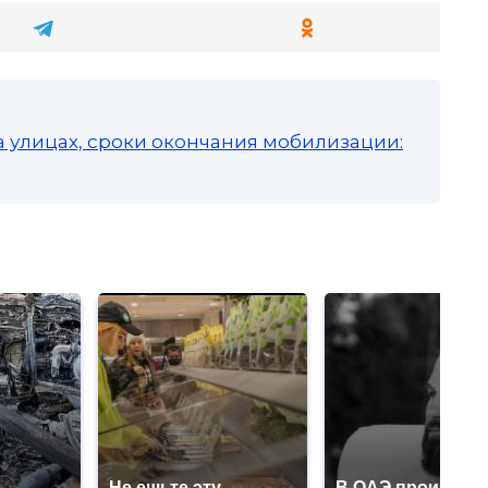
а улицах, сроки окончания мобилизации:
Не ешьте эту
В ОАЭ произошл