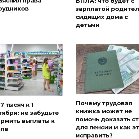
ъяснил права
БПЛА: что будет с
рудников
зарплатой родител
сидящих дома с
детьми
Почему трудовая
7 тысяч к 1
книжка может не
тября: не забудьте
помочь доказать с
рмить выплаты к
для пенсии и как э
ле
исправить?