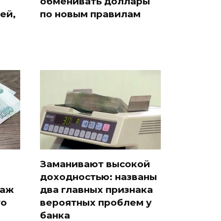
обменивать доллары
ей,
по новым правилам
Заманивают высокой
доходностью: названы
таж
два главных признака
то
вероятных проблем у
банка