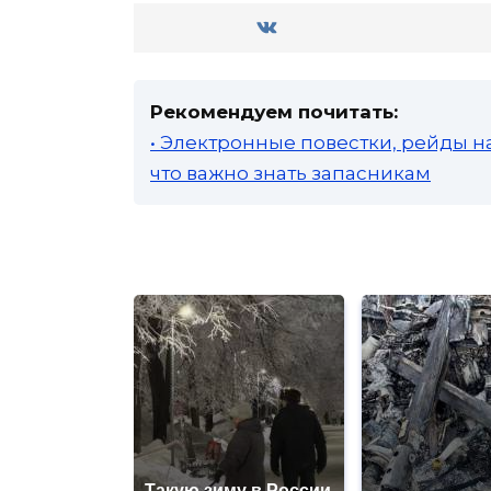
Рекомендуем почитать:
• Электронные повестки, рейды н
что важно знать запасникам
Такую зиму в России