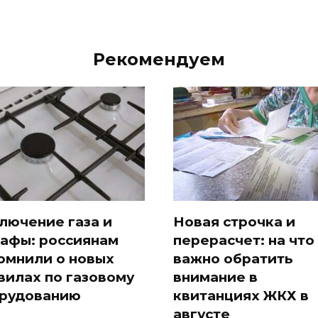
Рекомендуем
лючение газа и
Новая строчка и
афы: россиянам
перерасчет: на что
омнили о новых
важно обратить
вилах по газовому
внимание в
рудованию
квитанциях ЖКХ в
августе