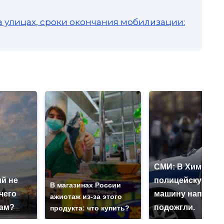
а улицах, сроки окончания мобилизации:
СМИ: В Химках н
й не
полицейскую
В магазинах России
чего
машину напали и
ажиотаж из-за этого
нам?
подожгли.
продукта: что купить?