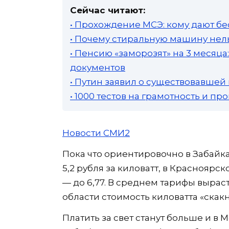
Сейчас читают:
• Прохождение МСЭ: кому дают бе
• Почему стиральную машину нель
• Пенсию «заморозят» на 3 месяц
документов
• Путин заявил о существовавшей
• 1000 тестов на грамотность и п
Новости СМИ2
Пока что ориентировочно в Забай
5,2 рубля за киловатт, в Красноярс
— до 6,77. В среднем тарифы вырас
области стоимость киловатта «скакне
Платить за свет станут больше и в М