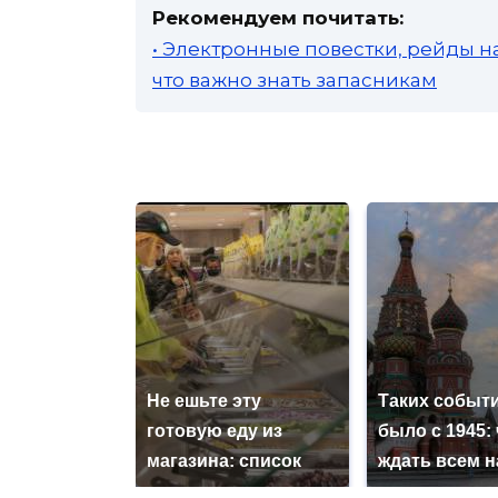
Рекомендуем почитать:
• Электронные повестки, рейды н
что важно знать запасникам
Не ешьте эту
Таких событи
готовую еду из
было с 1945: 
магазина: список
ждать всем 