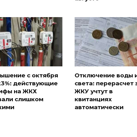
ышение с октября
Отключение воды 
23%: действующие
света: перерасчет 
ифы на ЖКХ
ЖКУ учтут в
вали слишком
квитанциях
кими
автоматически