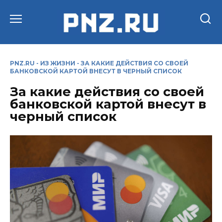
Перейти
к
содержанию
PNZ.RU
-
ИЗ ЖИЗНИ
-
ЗА КАКИЕ ДЕЙСТВИЯ СО СВОЕЙ
БАНКОВСКОЙ КАРТОЙ ВНЕСУТ В ЧЕРНЫЙ СПИСОК
За какие действия со своей
банковской картой внесут в
черный список