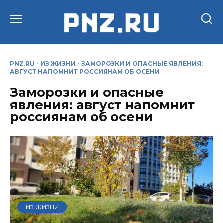
Перейти
к
содержанию
PNZ.RU
-
ИЗ ЖИЗНИ
-
ЗАМОРОЗКИ И ОПАСНЫЕ ЯВЛЕНИЯ:
АВГУСТ НАПОМНИТ РОССИЯНАМ ОБ ОСЕНИ
Заморозки и опасные
явления: август напомнит
россиянам об осени
ИЗ ЖИЗНИ