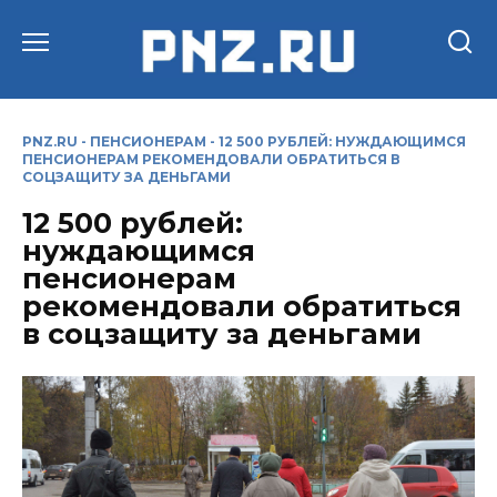
Перейти
к
содержанию
PNZ.RU
-
ПЕНСИОНЕРАМ
-
12 500 РУБЛЕЙ: НУЖДАЮЩИМСЯ
ПЕНСИОНЕРАМ РЕКОМЕНДОВАЛИ ОБРАТИТЬСЯ В
СОЦЗАЩИТУ ЗА ДЕНЬГАМИ
12 500 рублей:
нуждающимся
пенсионерам
рекомендовали обратиться
в соцзащиту за деньгами