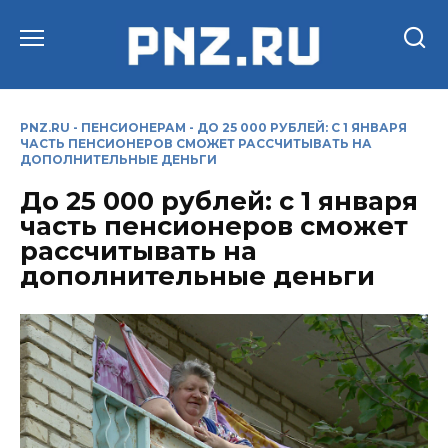
Перейти
к
содержанию
PNZ.RU
-
ПЕНСИОНЕРАМ
-
ДО 25 000 РУБЛЕЙ: С 1 ЯНВАРЯ
ЧАСТЬ ПЕНСИОНЕРОВ СМОЖЕТ РАССЧИТЫВАТЬ НА
ДОПОЛНИТЕЛЬНЫЕ ДЕНЬГИ
До 25 000 рублей: с 1 января
часть пенсионеров сможет
рассчитывать на
дополнительные деньги