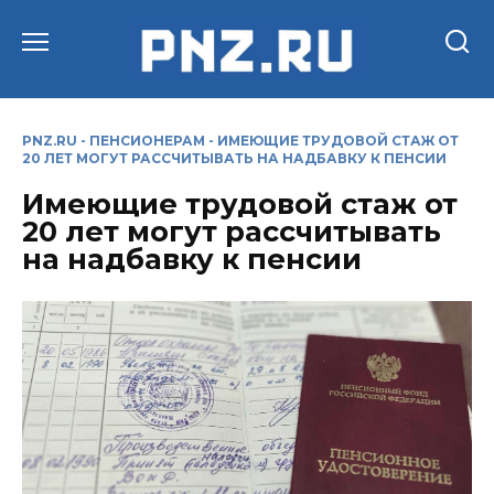
Перейти
к
содержанию
PNZ.RU
-
ПЕНСИОНЕРАМ
-
ИМЕЮЩИЕ ТРУДОВОЙ СТАЖ ОТ
20 ЛЕТ МОГУТ РАССЧИТЫВАТЬ НА НАДБАВКУ К ПЕНСИИ
Имеющие трудовой стаж от
20 лет могут рассчитывать
на надбавку к пенсии