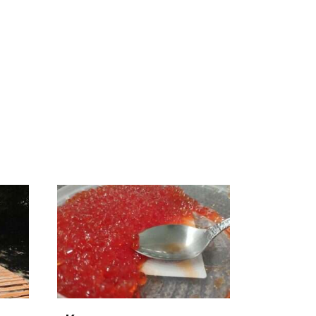
а
На Урале из казны
Такую зиму в России
А и
были украдены 18
никто не ждал: как
миллионов рублей
так?!