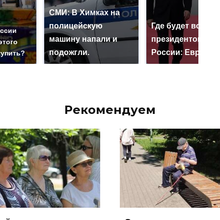
СМИ: В Химках на
полицейскую
Где будет встреч
оссии
машину напали и
президентов СШ
этого
подожгли.
России: Европа?
купить?
Рекомендуем