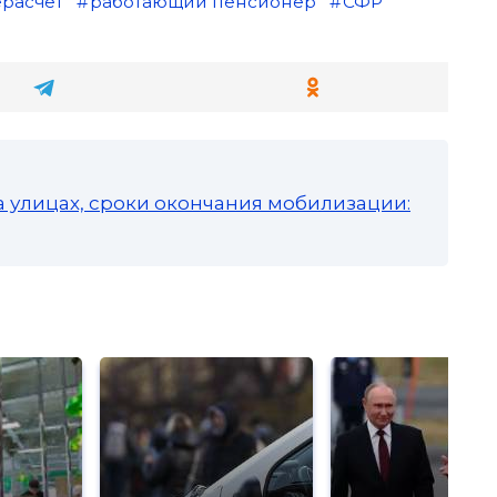
расчет
работающий пенсионер
СФР
а улицах, сроки окончания мобилизации: