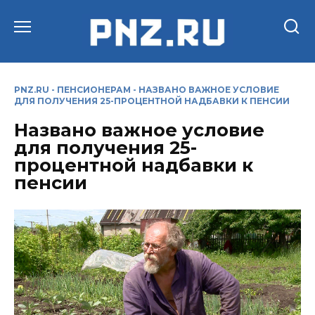
Перейти
к
содержанию
PNZ.RU
-
ПЕНСИОНЕРАМ
-
НАЗВАНО ВАЖНОЕ УСЛОВИЕ
ДЛЯ ПОЛУЧЕНИЯ 25-ПРОЦЕНТНОЙ НАДБАВКИ К ПЕНСИИ
Названо важное условие
для получения 25-
процентной надбавки к
пенсии