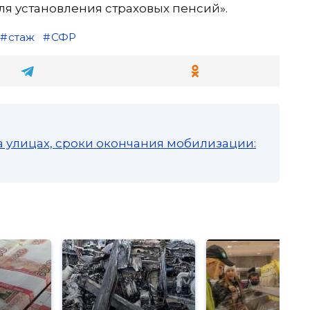
ля установления страховых пенсий».
стаж
СФР
а улицах, сроки окончания мобилизации: