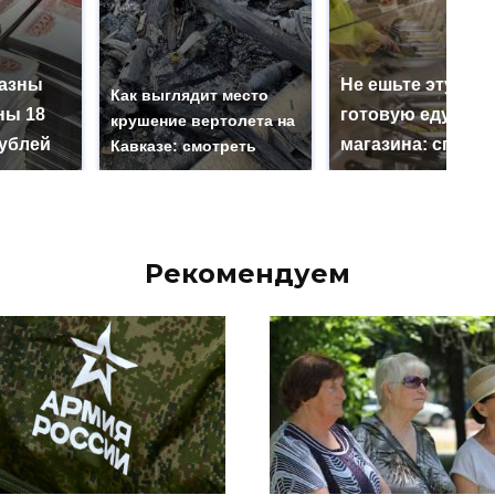
казны
Не ешьте эту
Как выглядит место
ны 18
готовую еду из
крушение вертолета на
ублей
магазина: список
Кавказе: смотреть
Рекомендуем