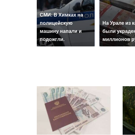
СМИ: В Химках на
полицейскую
На Урале из 
машину напали и
были украде
подожгли.
миллионов р