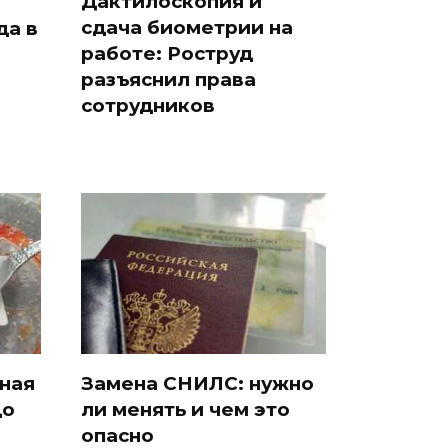
Дактилоскопия и
сдача биометрии на
да в
работе: Роструд
разъяснил права
и
сотрудников
сная
Замена СНИЛС: нужно
до
ли менять и чем это
опасно