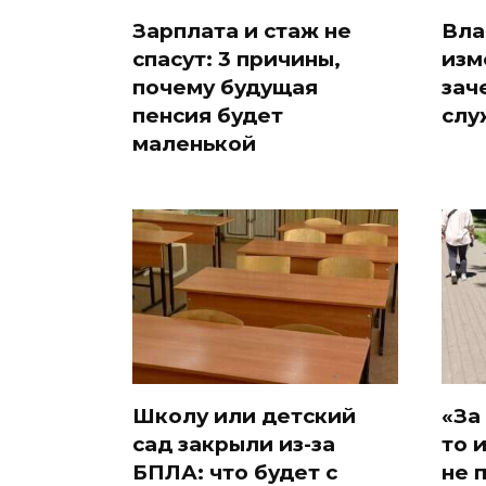
Зарплата и стаж не
Вла
спасут: 3 причины,
изм
почему будущая
зач
пенсия будет
слу
маленькой
Школу или детский
«За
сад закрыли из-за
то 
БПЛА: что будет с
не 