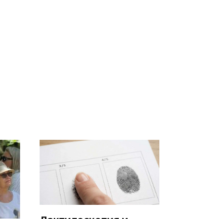
В ОАЭ произошло
Все новости по
жестокое убийство
падению вертолета на
криптомиллионера
Кавказе: читать здесь