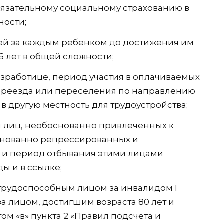
бязательному социальному страхованию в
ности;
лей за каждым ребенком до достижения им
 6 лет в общей сложности;
зработице, период участия в оплачиваемых
ереезда или переселения по направлению
в другую местность для трудоустройства;
 лиц, необоснованно привлеченных к
основанно репрессированных и
 и период отбывания этими лицами
ы и в ссылке;
трудоспособным лицом за инвалидом I
а лицом, достигшим возраста 80 лет и
ом «в» пункта 2 «Правил подсчета и