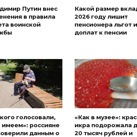
димир Путин внес
Какой размер вкла
енения в правила
2026 году лишит
ета воинской
пенсионера льгот 
жбы
доплат к пенсии
 кого голосовали,
«Как в музее»: кра
и имеем»: россияне
икра подорожала 
поверили данным о
20 тысяч рублей и