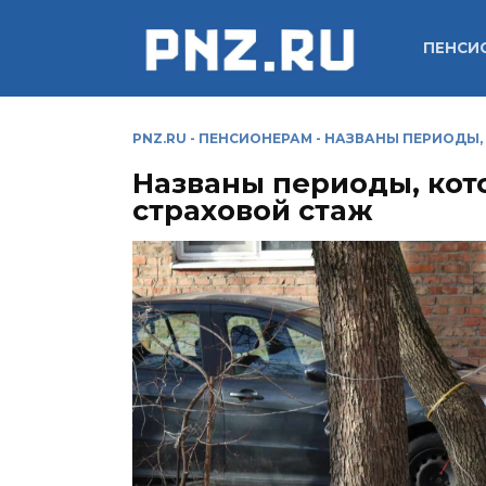
Перейти
к
ПЕНСИ
содержанию
PNZ.RU
-
ПЕНСИОНЕРАМ
-
НАЗВАНЫ ПЕРИОДЫ, 
Названы периоды, кото
страховой стаж