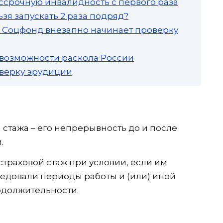
ссрочную инвалидность с первого раза
зя запускать 2 раза подряд?
а: Соцфонд внезапно начинает проверку
 возможности раскола России
роверку эрудиции
 стажа – его непрерывность до и после
.
страховой стаж при условии, если им
ледовали периоды работы и (или) иной
одолжительности.