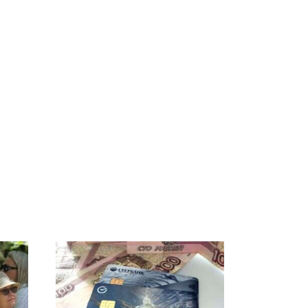
ы
Не ешьте эту
В ОАЭ произошло
8
готовую еду из
жестокое убийство
ей
магазина: список
криптомиллионера