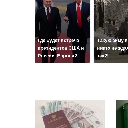
Где будет встреча
Такую зиму в
президентов США и
никто не ждал
России: Европа?
так?!