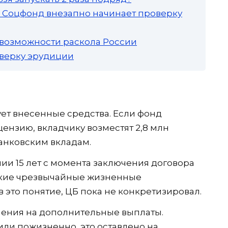
а: Соцфонд внезапно начинает проверку
 возможности раскола России
роверку эрудиции
хует внесенные средства. Если фонд
цензию, вкладчику возместят 2,8 млн
банковским вкладам.
нии 15 лет с момента заключения договора
некие чрезвычайные жизненные
в это понятие, ЦБ пока не конкретизировал.
ления на дополнительные выплаты.
 или пожизненно, это оставлено на