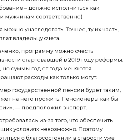
ебование – должно исполниться как
и мужчинам соответственно).
можно унаследовать. Точнее, ту их часть,
плат владельцу счета.
аченко, программу можно счесть
ности стартовавшей в 2019 году реформы.
 но суммы год от года меняются
ащают расходы как только могут.
азмер государственной пенсии будет таким,
ожет на него прожить. Пенсионеры как бы
нсии», — предположил эксперт.
требовалась из-за того, что обеспечить
ющих условиях невозможно. Поэтому
иться о благосостоянии в старости уже