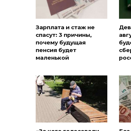
Зарплата и стаж не
Дев
спасут: 3 причины,
авг
почему будущая
буд
пенсия будет
сбе
маленькой
рос