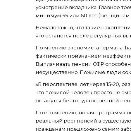
усмотрение вкладчика. Главное тр
минимум 55 или 60 лет (женщинам 
Немаловажно, что такие накопления 
что останется после регулярных вы
По мнению экономиста Германа Тк
фактически признанием неэффектив
Выплачивать пенсии СФР способен,
несущественно. Пожилые люди сокр
«В перспективе, лет через 15-20, р
что пожилой человек просто не см
останутся без государственной пе
По его мнению, новая программа по
реальный рост пенсий в существу
гражданам предложено самим забот