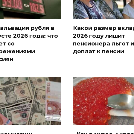
альвация рубля в
Какой размер вкла
усте 2026 года: что
2026 году лишит
ет со
пенсионера льгот 
режениями
доплат к пенсии
сиян