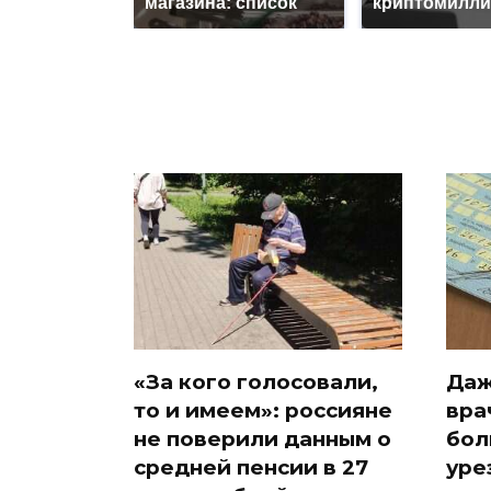
магазина: список
криптомилли
«За кого голосовали,
Даж
то и имеем»: россияне
вра
не поверили данным о
бол
средней пенсии в 27
уре