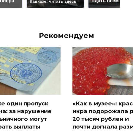
онера
ждать всем нам?
Кавказе: читать здесь
Рекомендуем
е один пропуск
«Как в музее»: кра
ча: за нарушение
икра подорожала 
ьничного могут
20 тысяч рублей и
зать выплаты
почти догнала раз