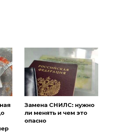
подожгли.
продукта: что купить?
сная
Замена СНИЛС: нужно
до
ли менять и чем это
опасно
мер