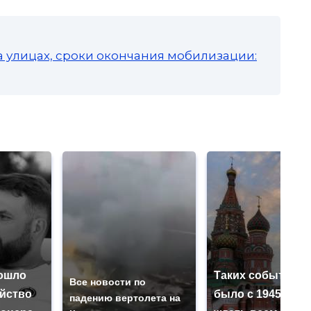
а улицах, сроки окончания мобилизации:
ошло
Таких событий н
Все новости по
ийство
было с 1945: чег
падению вертолета на