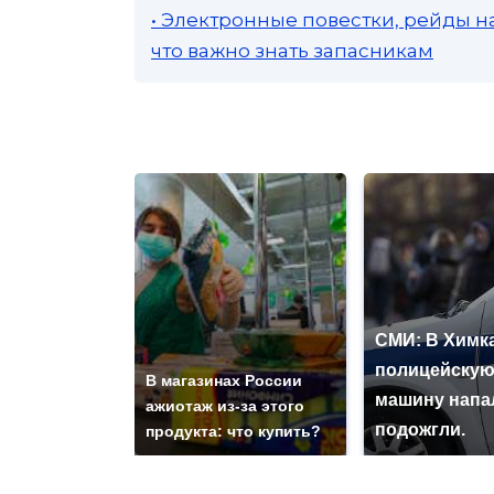
• Электронные повестки, рейды н
что важно знать запасникам
СМИ: В Химка
полицейску
В магазинах России
машину напа
ажиотаж из-за этого
подожгли.
продукта: что купить?