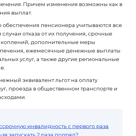
печения. Причем изменения возможны как в
ния выплат.
о обеспечения пенсионера учитываются все
случаи отказа от их получения, срочные
акоплений, дополнительные меры
спечения, ежемесячные денежные выплаты
льных услуг, а также другие региональные
е.
енежный эквивалент льгот на оплату
луг, проезда в общественном транспорте и
асходами.
ссрочную инвалидность с первого раза
зя запускать 2 раза подряд?