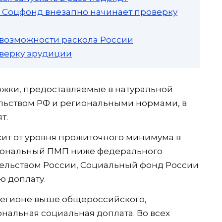
а: Соцфонд внезапно начинает проверку
 возможности раскола России
роверку эрудиции
жки, предоставляемые в натуральной
ельством РФ и региональными нормами, в
т.
ит от уровня прожиточного минимума в
гиональный ПМП ниже федерального
тельством России, Социальный фонд России
ю доплату.
регионе выше общероссийского,
нальная социальная доплата. Во всех