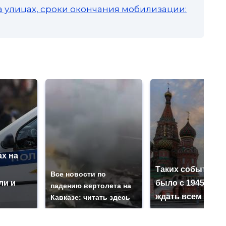
а улицах, сроки окончания мобилизации:
х на
ю
Таких событий н
Все новости по
ли и
было с 1945: чег
падению вертолета на
ждать всем нам?
Кавказе: читать здесь