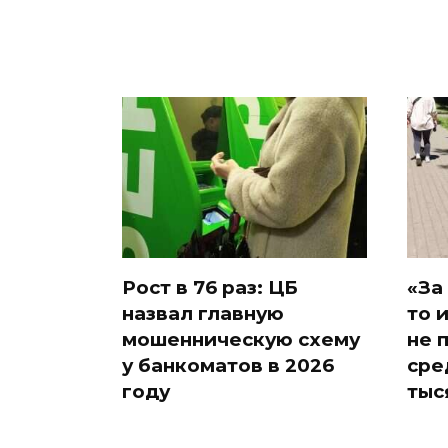
Рост в 76 раз: ЦБ
«За
назвал главную
то 
мошенническую схему
не 
у банкоматов в 2026
сре
году
тыс