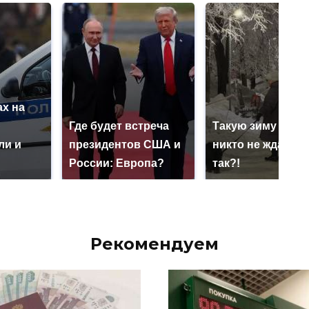
х на
ю
Где будет встреча
Такую зиму в Ро
ли и
президентов США и
никто не ждал: ка
России: Европа?
так?!
Рекомендуем