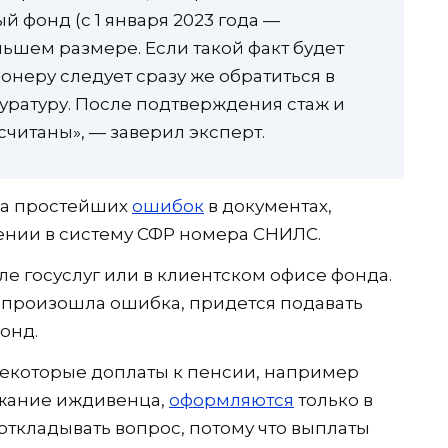
й фонд (с 1 января 2023 года —
ьшем размере. Если такой факт будет
онеру следует сразу же обратиться в
ратуру. После подтверждения стаж и
читаны», — заверил эксперт.
за простейших
ошибок
в документах,
нии в систему СФР номера СНИЛС.
е госуслуг или в клиентском офисе фонда.
о произошла ошибка, придется подавать
онд.
некоторые доплаты к пенсии, например
ржание иждивенца,
оформляются
только в
откладывать вопрос, потому что выплаты