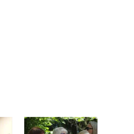
ссии
На Урале из казны
Как выглядит место
к
были украдены 18
крушение вертолета на
миллионов рублей
Кавказе: смотреть