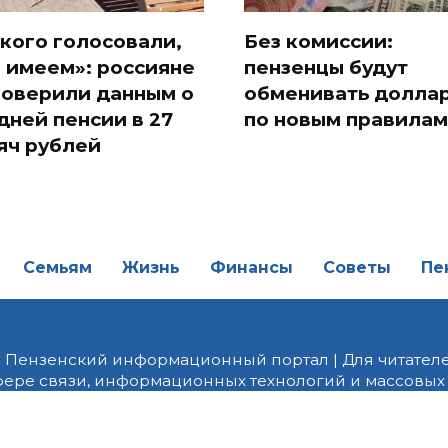
 кого голосовали,
Без комиссии:
и имеем»: россияне
пензенцы будут
поверили данным о
обменивать долла
дней пенсии в 27
по новым правилам
яч рублей
Семьям
Жизнь
Финансы
Советы
Пе
| Пензенский информационный портал | Для читателе
фере связи, информационных технологий и массовых
от 18.02.2022 года. Учредитель ООО «ПНЗ». Главный р
fice@penzainform.ru | На портале PNZ.RU размещаются
орских материалов без разрешения редакции запрещ