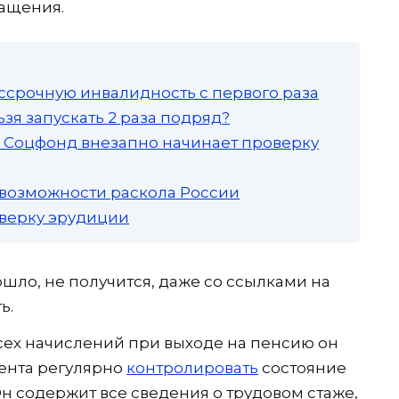
ращения.
ссрочную инвалидность с первого раза
зя запускать 2 раза подряд?
а: Соцфонд внезапно начинает проверку
 возможности раскола России
роверку эрудиции
рошло, не получится, даже со ссылками на
ь.
сех начислений при выходе на пенсию он
ента регулярно
контролировать
состояние
н содержит все сведения о трудовом стаже,