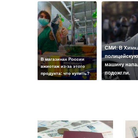
СМИ: В Химка
полицейску
В магазинах России
машину напа
ажиотаж из-за этого
подожгли.
продукта: что купить?