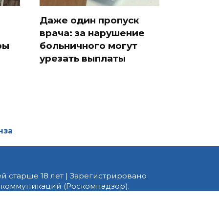
Даже один пропуск
врача: за нарушение
ры
больничного могут
урезать выплаты
нза
й старше 18 лет | Зарегистрировано
 коммуникаций (Роскомнадзор).
едактор — Белов В.Ю. Телефон
 информационные и авторские
ено. При перепечатке