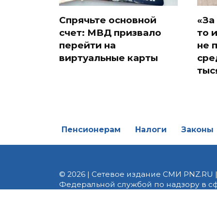
Спрячьте основной
«За
счет: МВД призвало
то 
перейти на
не 
виртуальные карты
сре
тыс
Пенсионерам
Налоги
Законы
© 2026 | Сетевое издание СМИ PNZ.RU 
Федеральной службой по надзору в с
Реестровая запись ЭЛ № ФС 77 - 82747 
редакции 8 (8412) 238-002, e-mail: of
материалы. Любое использование авт