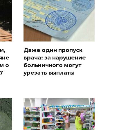
и,
Даже один пропуск
яне
врача: за нарушение
м о
больничного могут
7
урезать выплаты