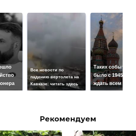
ошло
Таких событий н
Все новости по
ийство
было с 1945: чег
падению вертолета на
онера
ждать всем нам?
Кавказе: читать здесь
Рекомендуем