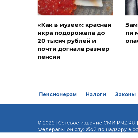
«Как в музее»: красная
Зам
икра подорожала до
ли 
20 тысяч рублей и
опа
почти догнала размер
пенсии
Пенсионерам
Налоги
Законы
© 2026 | Сетевое издание СМИ PNZ.RU 
Федеральной службой по надзору в с
Реестровая запись ЭЛ № ФС 77 - 82747 