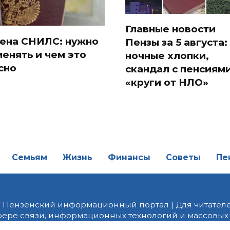
Главные новости
ена СНИЛС: нужно
Пензы за 5 августа:
менять и чем это
ночные хлопки,
сно
скандал с пенсиями
«круги от НЛО»
Семьям
Жизнь
Финансы
Советы
Пе
| Пензенский информационный портал | Для читателе
фере связи, информационных технологий и массовых
от 18.02.2022 года. Учредитель ООО «ПНЗ». Главный р