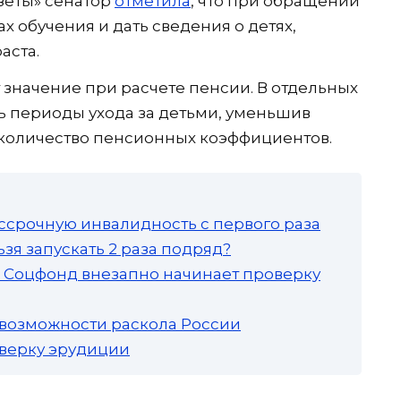
зеты» сенатор
отметила
, что при обращении
х обучения и дать сведения о детях,
аста.
 значение при расчете пенсии. В отдельных
ть периоды ухода за детьми, уменьшив
 количество пенсионных коэффициентов.
ссрочную инвалидность с первого раза
зя запускать 2 раза подряд?
а: Соцфонд внезапно начинает проверку
 возможности раскола России
роверку эрудиции