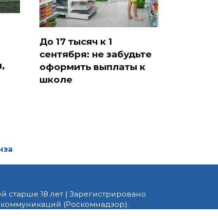
До 17 тысяч к 1
сентября: не забудьте
,
оформить выплаты к
школе
нза
й старше 18 лет | Зарегистрировано
 коммуникаций (Роскомнадзор).
едактор — Белов В.Ю. Телефон