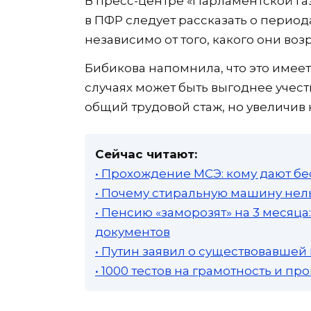
В пресс-центре «Парламентской га
в ПФР следует рассказать о периода
независимо от того, какого они возр
Бибикова напомнила, что это имеет
случаях может быть выгоднее учес
общий трудовой стаж, но увеличив
Сейчас читают:
• Прохождение МСЭ: кому дают бе
• Почему стиральную машину нель
• Пенсию «заморозят» на 3 месяц
документов
• Путин заявил о существовавшей
• 1000 тестов на грамотность и п