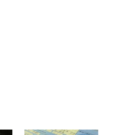
СМИ: В Химках на
е
полицейскую
В магазинах России
о
машину напали и
ажиотаж из-за этого
подожгли.
продукта: что купить?