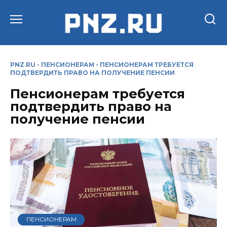
Перейти
к
содержанию
PNZ.RU
-
ПЕНСИОНЕРАМ
-
ПЕНСИОНЕРАМ ТРЕБУЕТСЯ
ПОДТВЕРДИТЬ ПРАВО НА ПОЛУЧЕНИЕ ПЕНСИИ
Пенсионерам требуется
подтвердить право на
получение пенсии
ПЕНСИОНЕРАМ