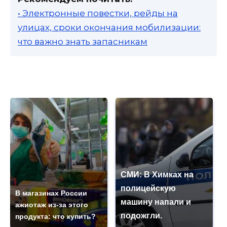
• Электронные повестки, рейды на
улицах, сроки окончания мобилизации:
что важно знать запасникам
СМИ: В Химках на
полицейскую
В магазинах России
машину напали и
ажиотаж из-за этого
подожгли.
продукта: что купить?