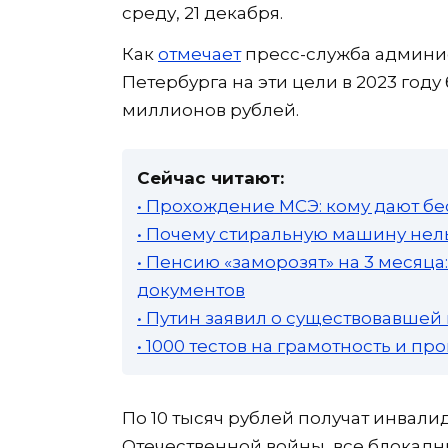
среду, 21 декабря.
Как
отмечает
пресс-служба админис
Петербурга на эти цели в 2023 год
миллионов рублей.
Сейчас читают:
• Прохождение МСЭ: кому дают бе
• Почему стиральную машину нель
• Пенсию «заморозят» на 3 месяц
документов
• Путин заявил о существовавшей
• 1000 тестов на грамотность и п
По 10 тысяч рублей получат инвали
Отечественной войны, все блокадн