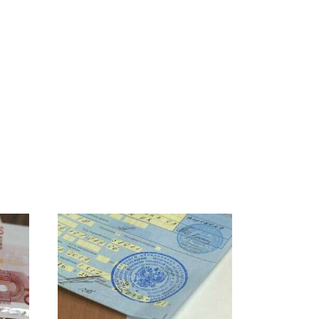
СМИ: В Химках на
е
полицейскую
В магазинах России
о
машину напали и
ажиотаж из-за этого
подожгли.
продукта: что купить?