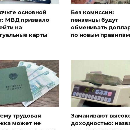
ячьте основной
Без комиссии:
т: МВД призвало
пензенцы будут
ейти на
обменивать долла
туальные карты
по новым правилам
ему трудовая
Заманивают высок
жка может не
доходностью: назв