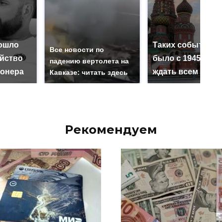
ошло
Таких событий н
Все новости по
ийство
было с 1945: чег
падению вертолета на
онера
ждать всем нам?
Кавказе: читать здесь
Рекомендуем