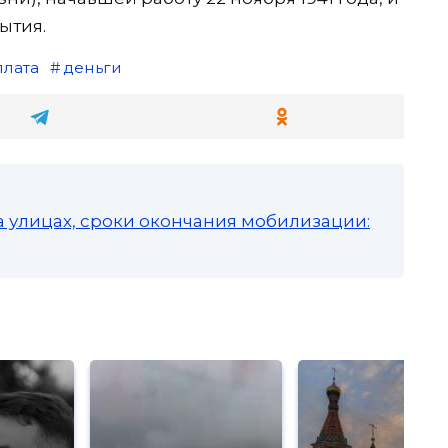
ытия.
лата
деньги
а улицах, сроки окончания мобилизации: