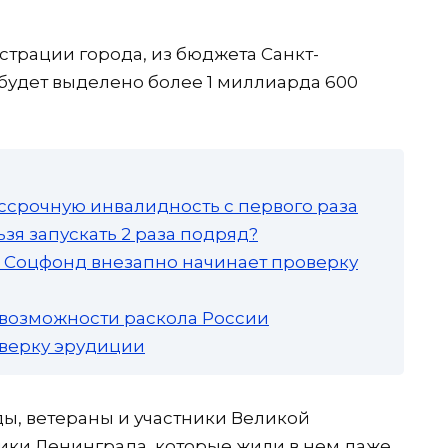
трации города, из бюджета Санкт-
у будет выделено более 1 миллиарда 600
ссрочную инвалидность с первого раза
зя запускать 2 раза подряд?
а: Соцфонд внезапно начинает проверку
 возможности раскола России
роверку эрудиции
ды, ветераны и участники Великой
ики Ленинграда, которые жили в нем даже