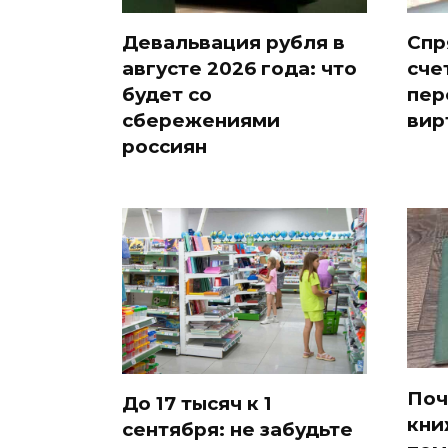
Девальвация рубля в
Спр
августе 2026 года: что
сче
будет со
пер
сбережениями
вир
россиян
Поч
До 17 тысяч к 1
кни
сентября: не забудьте