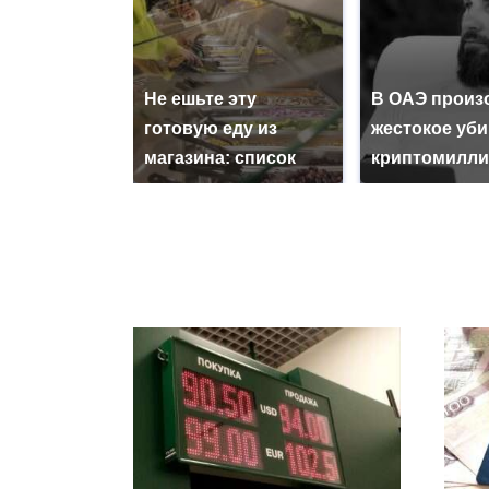
Не ешьте эту
В ОАЭ произ
готовую еду из
жестокое уб
магазина: список
криптомилли