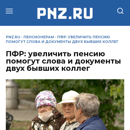
Перейти
к
содержанию
PNZ.RU
-
ПЕНСИОНЕРАМ
-
ПФР: УВЕЛИЧИТЬ ПЕНСИЮ
ПОМОГУТ СЛОВА И ДОКУМЕНТЫ ДВУХ БЫВШИХ КОЛЛЕГ
ПФР: увеличить пенсию
помогут слова и документы
двух бывших коллег