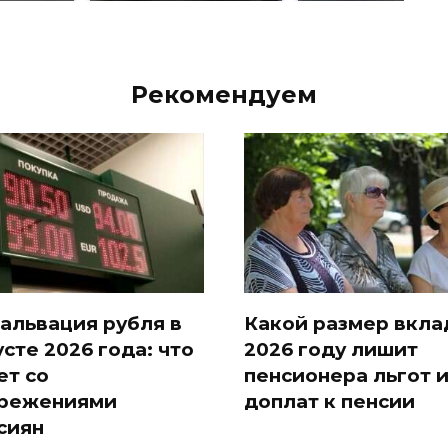
Рекомендуем
альвация рубля в
Какой размер вкла
усте 2026 года: что
2026 году лишит
ет со
пенсионера льгот 
режениями
доплат к пенсии
сиян