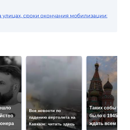
а улицах, сроки окончания мобилизации:
ошло
Таких событий н
Все новости по
ийство
было с 1945: чег
падению вертолета на
онера
ждать всем нам?
Кавказе: читать здесь