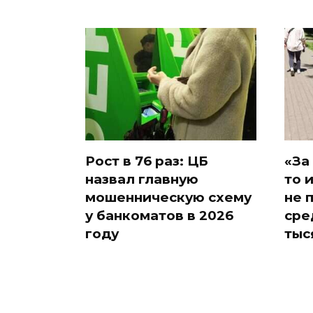
Рост в 76 раз: ЦБ
«За
назвал главную
то 
мошенническую схему
не 
у банкоматов в 2026
сре
году
тыс