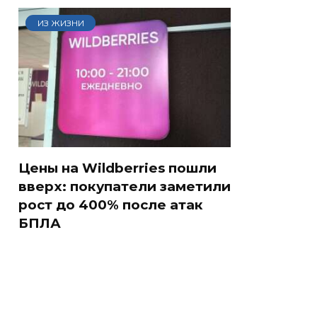
ИЗ ЖИЗНИ
Цены на Wildberries пошли
вверх: покупатели заметили
рост до 400% после атак
БПЛА
СМИ: В Химках на
е
полицейскую
В магазинах России
о
машину напали и
ажиотаж из-за этого
подожгли.
продукта: что купить?