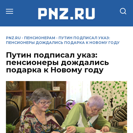
Перейти
к
содержанию
PNZ.RU
-
ПЕНСИОНЕРАМ
-
ПУТИН ПОДПИСАЛ УКАЗ:
ПЕНСИОНЕРЫ ДОЖДАЛИСЬ ПОДАРКА К НОВОМУ ГОДУ
Путин подписал указ:
пенсионеры дождались
подарка к Новому году