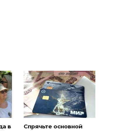
СМИ: В Химках на
е
полицейскую
В магазинах России
о
машину напали и
ажиотаж из-за этого
подожгли.
продукта: что купить?
да в
Спрячьте основной