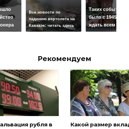
ошло
Таких событий н
Все новости по
ийство
было с 1945: чег
падению вертолета на
онера
ждать всем нам?
Кавказе: читать здесь
Рекомендуем
альвация рубля в
Какой размер вкла