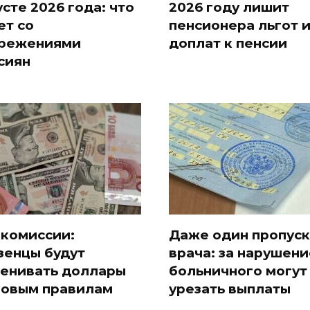
усте 2026 года: что
2026 году лишит
ет со
пенсионера льгот 
режениями
доплат к пенсии
сиян
 комиссии:
Даже один пропуск
зенцы будут
врача: за нарушени
енивать доллары
больничного могут
новым правилам
урезать выплаты