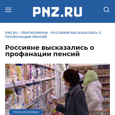
Перейти
к
содержанию
PNZ.RU
-
ПЕНСИОНЕРАМ
-
РОССИЯНЕ ВЫСКАЗАЛИСЬ О
ПРОФАНАЦИИ ПЕНСИЙ
Россияне высказались о
профанации пенсий
ПЕНСИОНЕРАМ