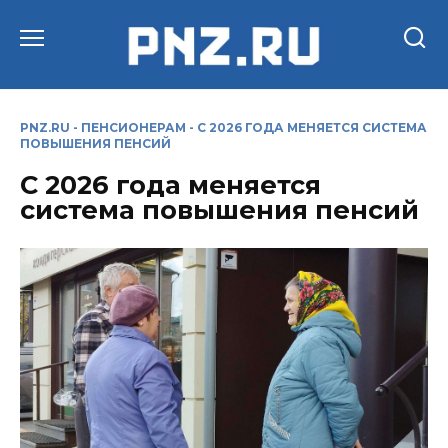
Перейти
к
содержанию
PNZ.RU
-
ПЕНСИОНЕРАМ
-
С 2026 ГОДА МЕНЯЕТСЯ СИСТЕМА
ПОВЫШЕНИЯ ПЕНСИЙ
С 2026 года меняется
система повышения пенсий