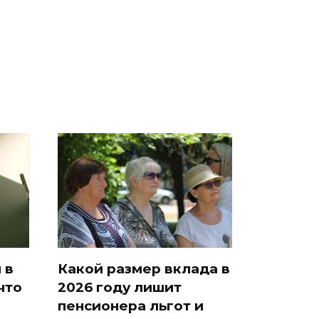
во
было с 1945: чего
падению вертолета на
ра
ждать всем нам?
Кавказе: читать здесь
 в
Какой размер вклада в
что
2026 году лишит
пенсионера льгот и