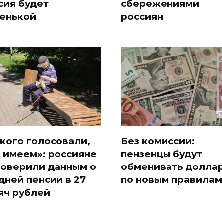
сия будет
сбережениями
енькой
россиян
 кого голосовали,
Без комиссии:
и имеем»: россияне
пензенцы будут
поверили данным о
обменивать долла
дней пенсии в 27
по новым правилам
яч рублей