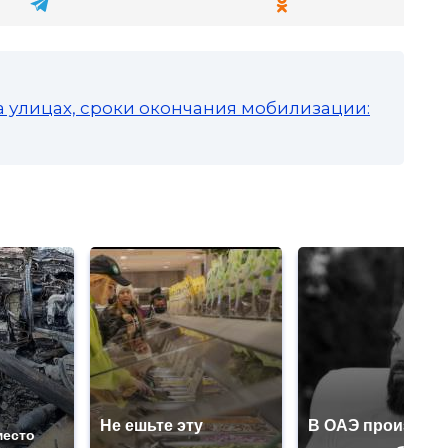
а улицах, сроки окончания мобилизации:
Не ешьте эту
В ОАЭ произошл
место