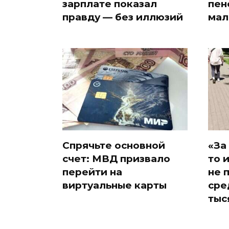
зарплате показал
пен
правду — без иллюзий
мал
Спрячьте основной
«За
счет: МВД призвало
то 
перейти на
не 
виртуальные карты
сре
тыс