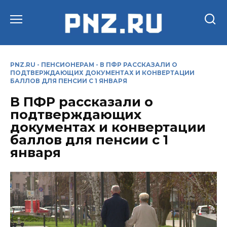
Перейти
к
содержанию
PNZ.RU
-
ПЕНСИОНЕРАМ
-
В ПФР РАССКАЗАЛИ О
ПОДТВЕРЖДАЮЩИХ ДОКУМЕНТАХ И КОНВЕРТАЦИИ
БАЛЛОВ ДЛЯ ПЕНСИИ С 1 ЯНВАРЯ
В ПФР рассказали о
подтверждающих
документах и конвертации
баллов для пенсии с 1
января