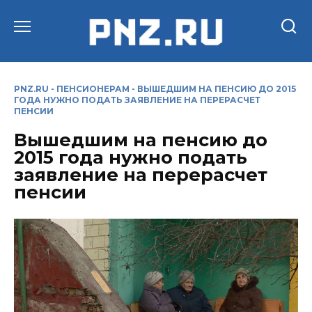
Перейти
к
содержанию
PNZ.RU
-
ПЕНСИОНЕРАМ
-
ВЫШЕДШИМ НА ПЕНСИЮ ДО 2015
ГОДА НУЖНО ПОДАТЬ ЗАЯВЛЕНИЕ НА ПЕРЕРАСЧЕТ
ПЕНСИИ
Вышедшим на пенсию до
2015 года нужно подать
заявление на перерасчет
пенсии