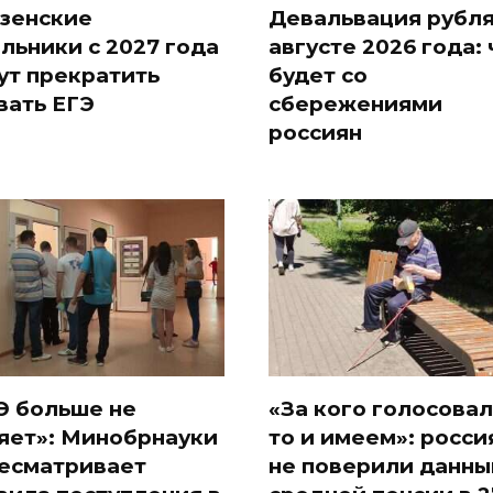
зенские
Девальвация рубля
льники с 2027 года
августе 2026 года: 
ут прекратить
будет со
вать ЕГЭ
сбережениями
россиян
Э больше не
«За кого голосовал
яет»: Минобрнауки
то и имеем»: росси
есматривает
не поверили данны