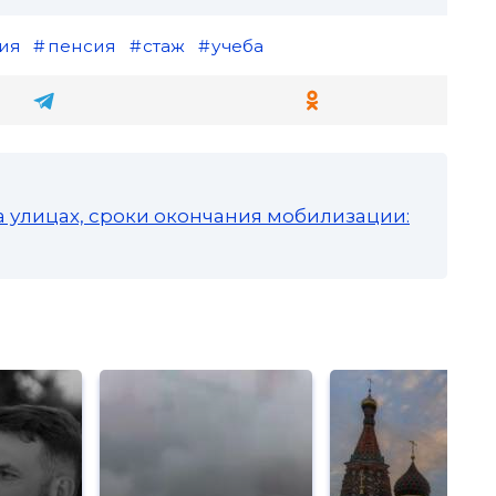
ия
пенсия
стаж
учеба
а улицах, сроки окончания мобилизации: