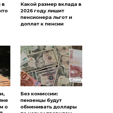
 в
Какой размер вклада в
что
2026 году лишит
пенсионера льгот и
доплат к пенсии
и,
Без комиссии:
яне
пензенцы будут
м о
обменивать доллары