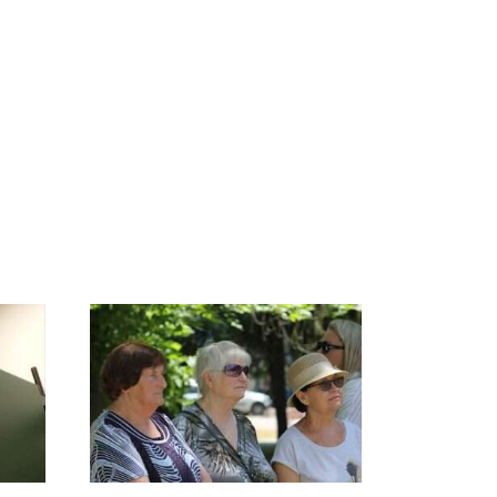
СМИ: В Химках на
е
полицейскую
В магазинах России
о
машину напали и
ажиотаж из-за этого
подожгли.
продукта: что купить?