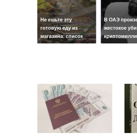
Не ешьте эту
В ОАЭ произ
готовую еду из
жестокое уб
магазина: список
криптомилли