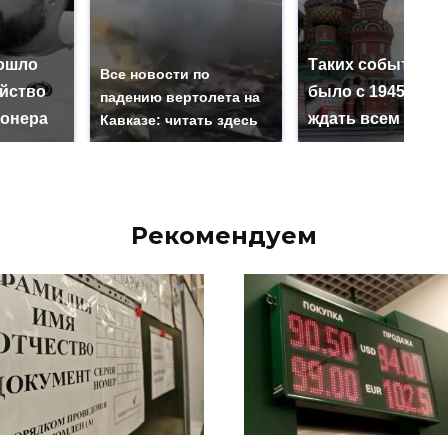
ошло
Таких событий н
Все новости по
ийство
было с 1945: чег
падению вертолета на
онера
ждать всем нам?
Кавказе: читать здесь
Рекомендуем