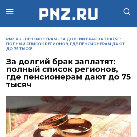
Перейти
к
содержанию
PNZ.RU
-
ПЕНСИОНЕРАМ
-
ЗА ДОЛГИЙ БРАК ЗАПЛАТЯТ:
ПОЛНЫЙ СПИСОК РЕГИОНОВ, ГДЕ ПЕНСИОНЕРАМ ДАЮТ
ДО 75 ТЫСЯЧ
За долгий брак заплатят:
полный список регионов,
где пенсионерам дают до 75
тысяч