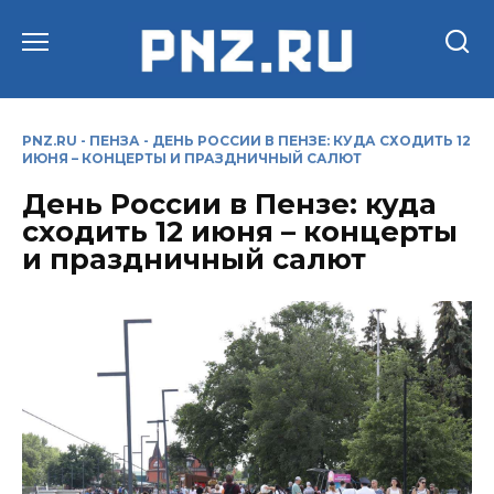
Перейти
к
содержанию
PNZ.RU
-
ПЕНЗА
-
ДЕНЬ РОССИИ В ПЕНЗЕ: КУДА СХОДИТЬ 12
ИЮНЯ – КОНЦЕРТЫ И ПРАЗДНИЧНЫЙ САЛЮТ
День России в Пензе: куда
сходить 12 июня – концерты
и праздничный салют