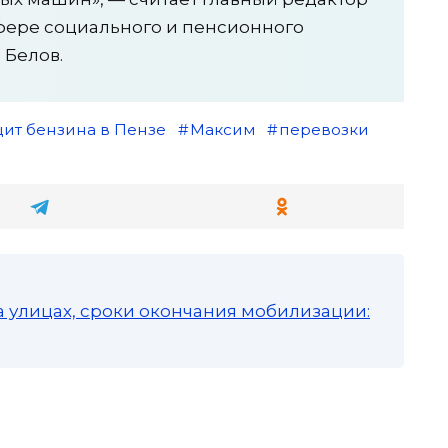
сфере социального и пенсионного
 Белов.
ит бензина в Пензе
Максим
перевозки
а улицах, сроки окончания мобилизации: