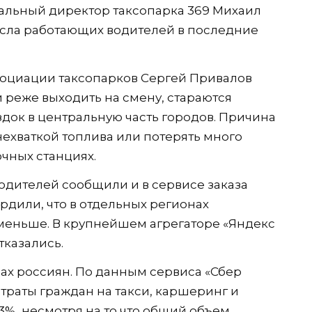
альный директор таксопарка 369 Михаил
сла работающих водителей в последние
оциации таксопарков Сергей Привалов
и реже выходить на смену, стараются
здок в центральную часть городов. Причина
 нехваткой топлива или потерять много
чных станциях.
одителей сообщили и в сервисе заказа
рдили, что в отдельных регионах
меньше. В крупнейшем агрегаторе «Яндекс
тказались.
ах россиян. По данным сервиса «Сбер
 траты граждан на такси, каршеринг и
3%, несмотря на то что общий объем