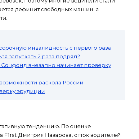
ревозок, поэтому многие водители стали
вается дефицит свободных машин, а
ти.
ссрочную инвалидность с первого раза
зя запускать 2 раза подряд?
а: Соцфонд внезапно начинает проверку
 возможности раскола России
роверку эрудиции
гативную тенденцию. По оценке
 F1rst Дмитрия Назарова, отток водителей