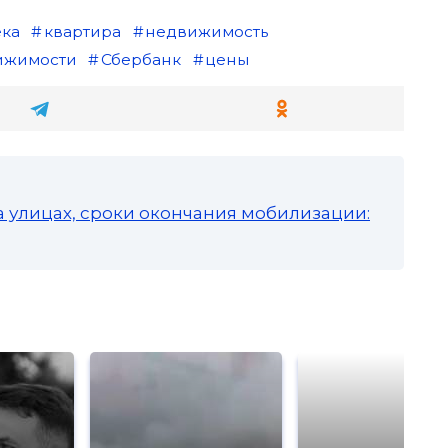
ека
квартира
недвижимость
ижимости
Сбербанк
цены
а улицах, сроки окончания мобилизации: