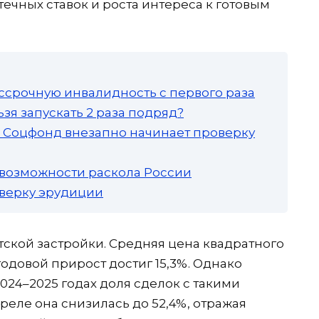
ечных ставок и роста интереса к готовым
ссрочную инвалидность с первого раза
зя запускать 2 раза подряд?
а: Соцфонд внезапно начинает проверку
 возможности раскола России
роверку эрудиции
тской застройки. Средняя цена квадратного
а годовой прирост достиг 15,3%. Однако
2024–2025 годах доля сделок с такими
преле она снизилась до 52,4%, отражая