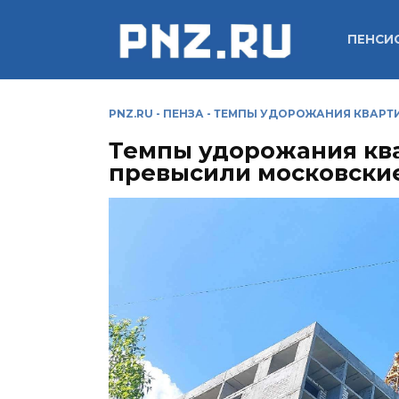
Перейти
к
ПЕНСИ
содержанию
PNZ.RU
-
ПЕНЗА
-
ТЕМПЫ УДОРОЖАНИЯ КВАРТИ
Темпы удорожания ква
превысили московски