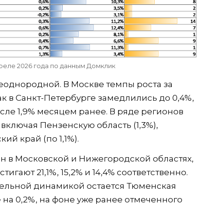
реле 2026 года по данным Домклик
еоднородной. В Москве темпы роста за
ак в Санкт-Петербурге замедлились до 0,4%,
осле 1,9% месяцем ранее. В ряде регионов
включая Пензенскую область (1,3%),
й край (по 1,1%).
н в Московской и Нижегородской областях,
тигают 21,1%, 15,2% и 14,4% соответственно.
ельной динамикой остается Тюменская
 на 0,2%, на фоне уже ранее отмеченного