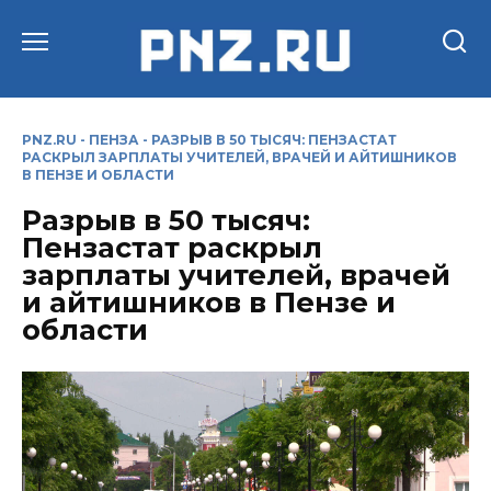
Перейти
к
содержанию
PNZ.RU
-
ПЕНЗА
-
РАЗРЫВ В 50 ТЫСЯЧ: ПЕНЗАСТАТ
РАСКРЫЛ ЗАРПЛАТЫ УЧИТЕЛЕЙ, ВРАЧЕЙ И АЙТИШНИКОВ
В ПЕНЗЕ И ОБЛАСТИ
Разрыв в 50 тысяч:
Пензастат раскрыл
зарплаты учителей, врачей
и айтишников в Пензе и
области