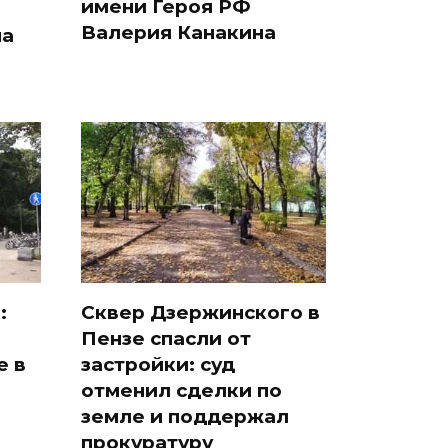
имени Героя РФ
Валерия Канакина
на
:
Сквер Дзержинского в
Пензе спасли от
е в
застройки: суд
отменил сделки по
земле и поддержал
прокуратуру