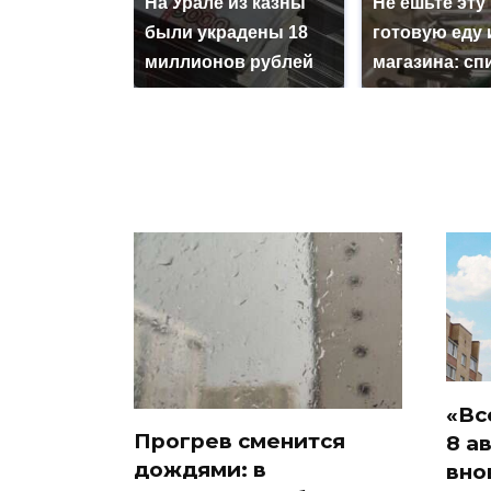
На Урале из казны
Не ешьте эту
были украдены 18
готовую еду 
миллионов рублей
магазина: сп
«Вс
Прогрев сменится
8 а
дождями: в
вно