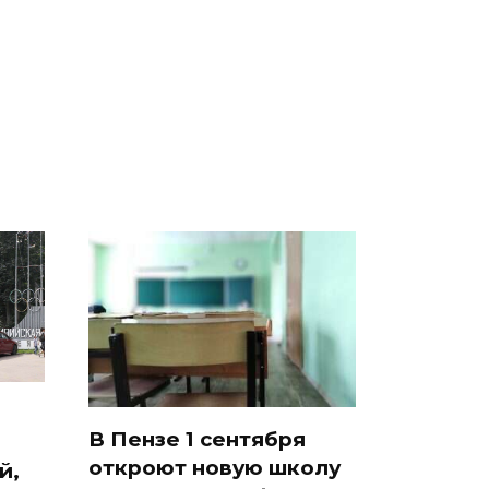
Таких событий не
В магазинах России
было с 1945: чего
 на
ажиотаж из-за этого
ждать всем нам?
есь
продукта: что купить?
В Пензе 1 сентября
откроют новую школу
й,