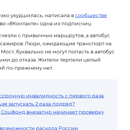
езко ухудшилась, написала в
сообществе
о «ВКонтакте» одна из подписчиц.
счезли с привычных маршрутов, а автобус
ассажиров. Люди, ожидающие транспорт на
Мост, буквально не могут попасть в автобус
и до отказа. Жители терпели целый
ий по-прежнему нет.
ссрочную инвалидность с первого раза
зя запускать 2 раза подряд?
а: Соцфонд внезапно начинает проверку
 возможности раскола России