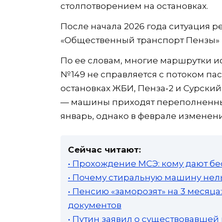
столпотворением на остановках.
После начала 2026 года ситуация р
«Общественный транспорт Пензы» в
По ее словам, многие маршрутки и
№ 149 не справляется с потоком п
остановках ЖБИ, Пенза‑2 и Сурский 
— машины приходят переполненным
январь, однако в феврале изменен
Сейчас читают:
• Прохождение МСЭ: кому дают бе
• Почему стиральную машину нель
• Пенсию «заморозят» на 3 месяц
документов
• Путин заявил о существовавшей