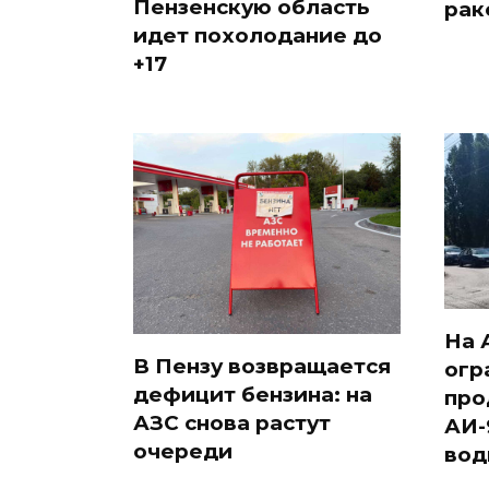
Пензенскую область
рак
идет похолодание до
+17
На 
В Пензу возвращается
огр
дефицит бензина: на
про
АЗС снова растут
АИ-
очереди
вод