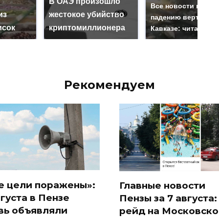
В ОАЭ произошло
Все новости по
из
жестокое убийство
падению вертолета
исок
криптомиллионера
Кавказе: читать зд
Рекомендуем
е цели поражены»:
Главные новости
вгуста в Пензе
Пензы за 7 августа:
вь объявляли
рейд на Московско