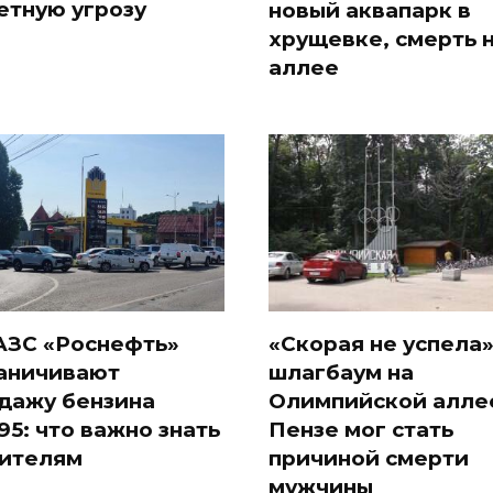
етную угрозу
новый аквапарк в
хрущевке, смерть 
аллее
АЗС «Роснефть»
«Скорая не успела»
аничивают
шлагбаум на
дажу бензина
Олимпийской алле
95: что важно знать
Пензе мог стать
ителям
причиной смерти
мужчины