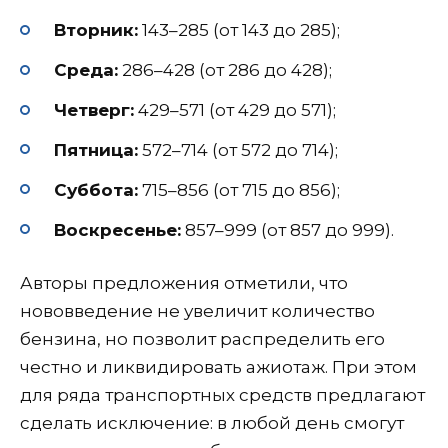
Вторник:
143–285 (от 143 до 285);
Среда:
286–428 (от 286 до 428);
Четверг:
429–571 (от 429 до 571);
Пятница:
572–714 (от 572 до 714);
Суббота:
715–856 (от 715 до 856);
Воскресенье:
857–999 (от 857 до 999).
Авторы предложения отметили, что
нововведение не увеличит количество
бензина, но позволит распределить его
честно и ликвидировать ажиотаж. При этом
для ряда транспортных средств предлагают
сделать исключение: в любой день смогут