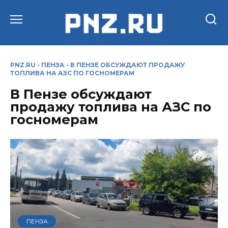
Перейти
к
содержанию
PNZ.RU
-
ПЕНЗА
-
В ПЕНЗЕ ОБСУЖДАЮТ ПРОДАЖУ
ТОПЛИВА НА АЗС ПО ГОСНОМЕРАМ
В Пензе обсуждают
продажу топлива на АЗС по
госномерам
ПЕНЗА