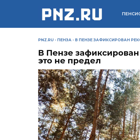
Перейти
к
ПЕНСИ
содержанию
PNZ.RU
-
ПЕНЗА
-
В ПЕНЗЕ ЗАФИКСИРОВАН РЕК
В Пензе зафиксирован
это не предел