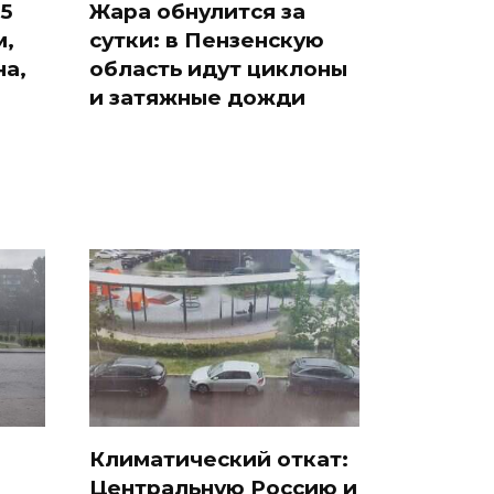
5
Жара обнулится за
м,
сутки: в Пензенскую
на,
область идут циклоны
и затяжные дожди
Климатический откат:
Центральную Россию и