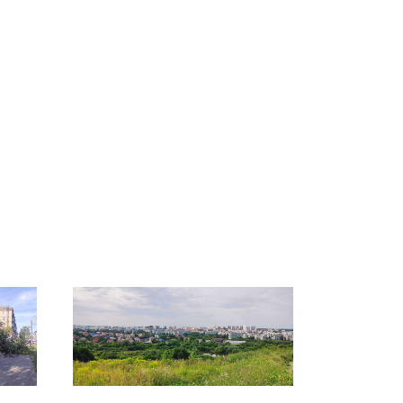
На Урале из казны
Не ешьте эту
о
были украдены 18
готовую еду из
а на
миллионов рублей
магазина: список