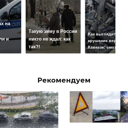
х на
ю
Такую зиму в России
Как выглядит мест
ли и
никто не ждал: как
крушение вертолет
так?!
Кавказе: смотреть
Рекомендуем