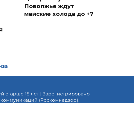
Поволжье ждут
майские холода до +7
я
нза
й старше 18 лет | Зарегистрировано
 коммуникаций (Роскомнадзор).
едактор — Белов В.Ю. Телефон
 информационные и авторские
ено. При перепечатке
 PNZ.RU» обязательна.
ормационные технологии