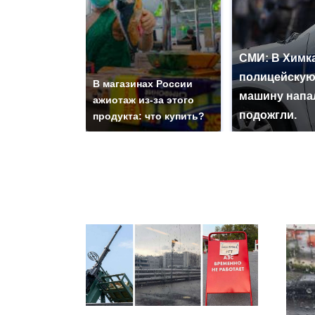
СМИ: В Химка
полицейску
В магазинах России
машину напа
ажиотаж из-за этого
подожгли.
продукта: что купить?