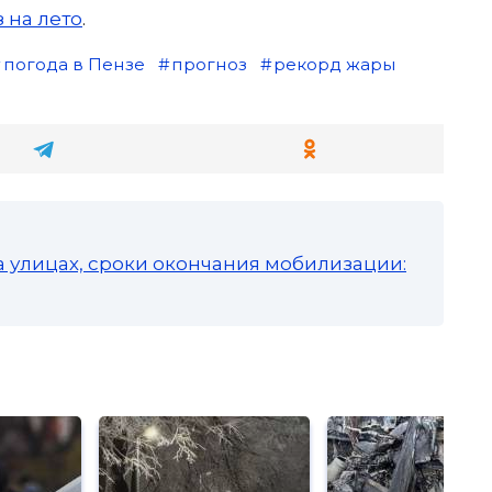
 на лето
.
погода в Пензе
прогноз
рекорд жары
а улицах, сроки окончания мобилизации: