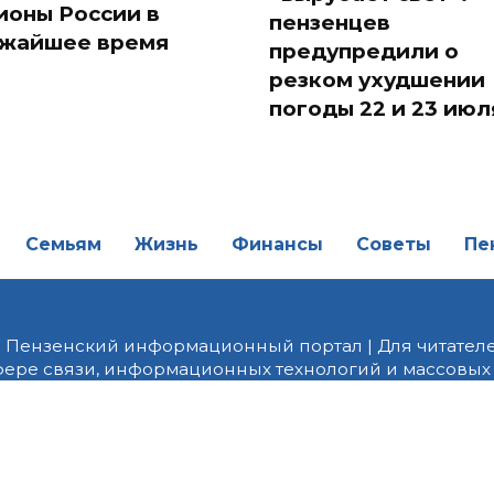
ионы России в
пензенцев
жайшее время
предупредили о
резком ухудшении
погоды 22 и 23 июл
Семьям
Жизнь
Финансы
Советы
Пе
| Пензенский информационный портал | Для читателе
фере связи, информационных технологий и массовых
от 18.02.2022 года. Учредитель ООО «ПНЗ». Главный р
fice@penzainform.ru | На портале PNZ.RU размещаются
орских материалов без разрешения редакции запрещ
алов гиперссылка с указанием «как сообщает портал
ются внешние рекомендательные технологии (инф