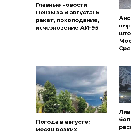
Главные новости
Пензы за 8 августа: 8
Ано
ракет, похолодание,
выр
исчезновение АИ-95
што
Мос
Сре
Лив
бол
Погода в августе:
рас
месяц резких