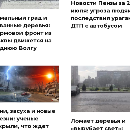
Новости Пензы за 2
июля: угроза людя
мальный град и
последствия урага
ванные деревья:
ДТП с автобусом
рмовой фронт из
квы движется на
днюю Волгу
ни, засуха и новые
езни: ученые
Ломает деревья и
крыли, что ждет
«вырубает свет»: