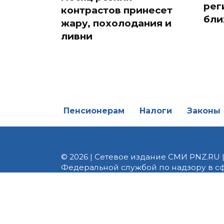
рег
контрастов принесет
бли
жару, похолодания и
ливни
Пенсионерам
Налоги
Законы
© 2026 | Сетевое издание СМИ PNZ.RU 
Федеральной службой по надзору в с
Реестровая запись ЭЛ № ФС 77 - 82747 
редакции 8 (8412) 238-002, e-mail: of
материалы. Любое использование авт
информационных или авторских матери
На информационном ресурсе применя