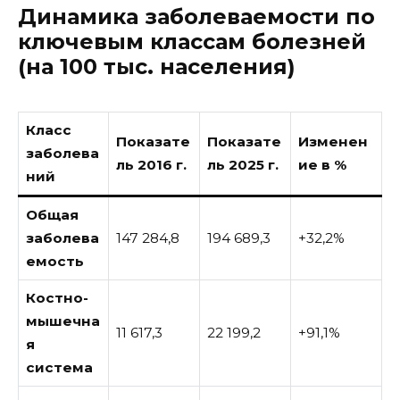
Динамика заболеваемости по
ключевым классам болезней
(на 100 тыс. населения)
Класс
Показате
Показате
Изменен
заболева
ль 2016 г.
ль 2025 г.
ие в %
ний
Общая
заболева
147 284,8
194 689,3
+32,2%
емость
Костно-
мышечна
11 617,3
22 199,2
+91,1%
я
система