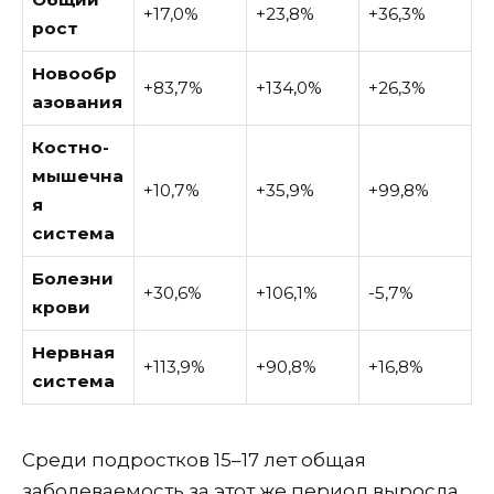
+17,0%
+23,8%
+36,3%
рост
Новообр
+83,7%
+134,0%
+26,3%
азования
Костно-
мышечна
+10,7%
+35,9%
+99,8%
я
система
Болезни
+30,6%
+106,1%
-5,7%
крови
Нервная
+113,9%
+90,8%
+16,8%
система
Среди подростков 15–17 лет общая
заболеваемость за этот же период выросла