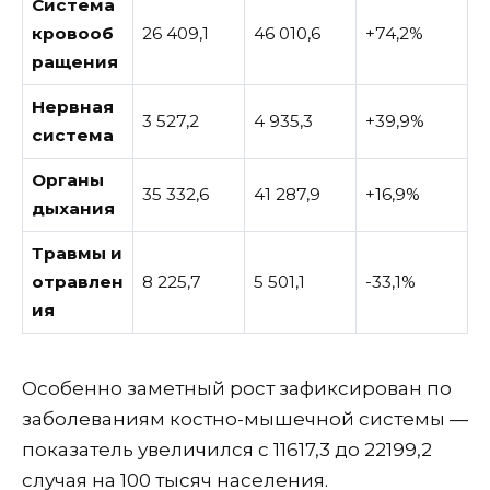
Система
кровооб
26 409,1
46 010,6
+74,2%
ращения
Нервная
3 527,2
4 935,3
+39,9%
система
Органы
35 332,6
41 287,9
+16,9%
дыхания
Травмы и
отравлен
8 225,7
5 501,1
-33,1%
ия
Особенно заметный рост зафиксирован по
заболеваниям костно-мышечной системы —
показатель увеличился с 11617,3 до 22199,2
случая на 100 тысяч населения.