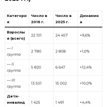
Категори
Число в
Число в
Динамик
я
2016 г.
2025 г.
а
Взрослы
22 101
24 457
+9,6%
е (всего)
— I
2 780
2 808
+1,0%
группа
— II
5 820
6 647
+12,4%
группа
— III
13 501
15 002
+10,0%
группа
Дети-
инвалид
1 425
1 491
+4,4%