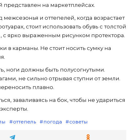
 представлен на маркетплейсах.
 межсезонья и оттепелей, когда возрастает
отуарах, стоит использовать обувь с толстой
 с ярко выраженным рисунком протектора.
уки в карманы. Не стоит носить сумку на
я.
ть, ноги должны быть полусогнутыми.
ами, не сильно отрывая ступни от земли.
переносить плавно.
ся, заваливаясь на бок, чтобы не удариться
 эксперты.
пы
оттепель
погода
советы