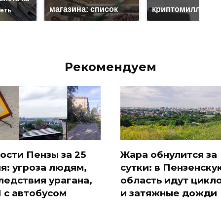
магазина: список
криптомиллионе
реть
Рекомендуем
ости Пензы за 25
Жара обнулится за
я: угроза людям,
сутки: в Пензенску
ледствия урагана,
область идут цикл
 с автобусом
и затяжные дожди