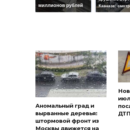
миллионов рублей
Кавказе: смот
Нов
июл
Аномальный град и
пос
вырванные деревья:
ДТП
штормовой фронт из
Москвы движется на