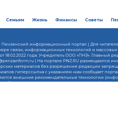
Семьям
Жизнь
Финансы
Советы
Пе
| Пензенский информационный портал | Для читателе
фере связи, информационных технологий и массовых
от 18.02.2022 года. Учредитель ООО «ПНЗ». Главный р
fice@penzainform.ru | На портале PNZ.RU размещаются
орских материалов без разрешения редакции запрещ
алов гиперссылка с указанием «как сообщает портал
ются внешние рекомендательные технологии (инф
 сбора, систематизации и анализа сведений, относ
дящихся на территории Российской Федерации)».
Пра
 Яндекс Метрика и LiveInternet. Продолжая использов
их данных в соответствии с данной
Политикой конфи
ie-файлов составляет 14 дней.