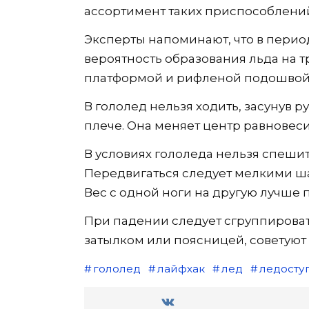
ассортимент таких приспособлений
Эксперты напоминают, что в период
вероятность образования льда на тр
платформой и рифленой подошвой,
В гололед нельзя ходить, засунув р
плече. Она меняет центр равновеси
В условиях гололеда нельзя спеши
Передвигаться следует мелкими шаг
Вес с одной ноги на другую лучше 
При падении следует сгруппировать
затылком или поясницей, советуют
гололед
лайфхак
лед
ледосту