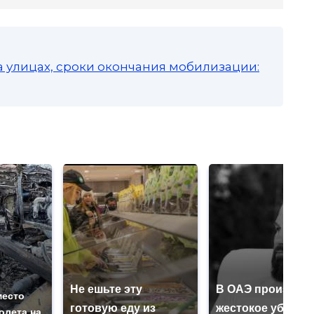
а улицах, сроки окончания мобилизации:
Не ешьте эту
В ОАЭ произошл
место
готовую еду из
жестокое убийст
олета на