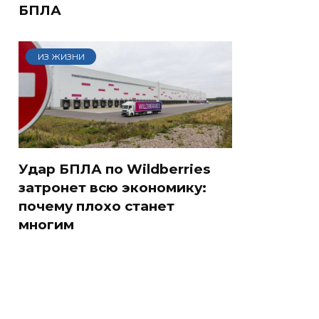
БПЛА
ИЗ ЖИЗНИ
Удар БПЛА по Wildberries
затронет всю экономику:
почему плохо станет
многим
СМИ: В Химках на
о
полицейскую
В магазинах России
во
машину напали и
ажиотаж из-за этого