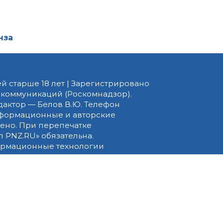
нза
й старше 18 лет | Зарегистрировано
 коммуникаций (Роскомнадзор).
едактор — Белов В.Ю. Телефон
 информационные и авторские
ено. При перепечатке
 PNZ.RU» обязательна.
ормационные технологии
ящихся к предпочтениям
вила применения рекомендательных
ать этот Сайт, вы соглашаетесь с
денциальности
. Срок обработки