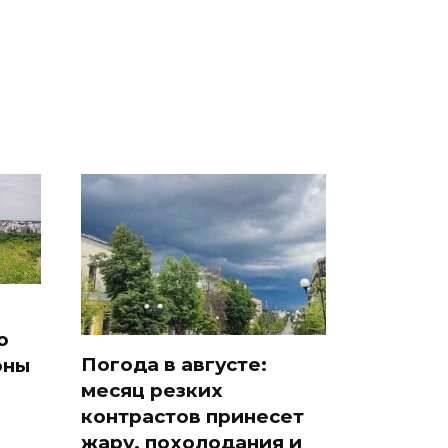
ра
подожгли.
продукта: что купить?
ю
Погода в августе:
оны
месяц резких
контрастов принесет
жару, похолодания и