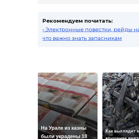
Рекомендуем почитать:
• Электронные повестки, рейды н
что важно знать запасникам
На Урале из казны
Как выглядит 
были украдены 18
крушение верт