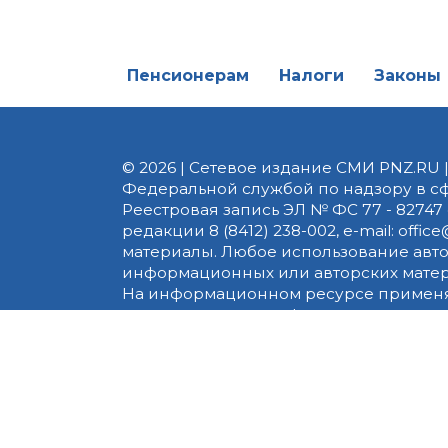
Пенсионерам
Налоги
Законы
© 2026 | Сетевое издание СМИ PNZ.RU 
Федеральной службой по надзору в с
Реестровая запись ЭЛ № ФС 77 - 82747 
редакции 8 (8412) 238-002, e-mail: of
материалы. Любое использование авт
информационных или авторских матери
На информационном ресурсе применя
предоставления информации на основе
пользователей сети «Интернет», нахо
технологий
.
Сайт использует сервисы веб-аналитики
использованием cookie-файлов и друг
персональных данных при помощи cook