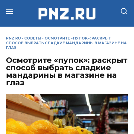
Перейти
к
содержанию
PNZ.RU
-
СОВЕТЫ
-
ОСМОТРИТЕ «ПУПОК»: РАСКРЫТ
СПОСОБ ВЫБРАТЬ СЛАДКИЕ МАНДАРИНЫ В МАГАЗИНЕ НА
ГЛАЗ
Осмотрите «пупок»: раскрыт
способ выбрать сладкие
мандарины в магазине на
глаз