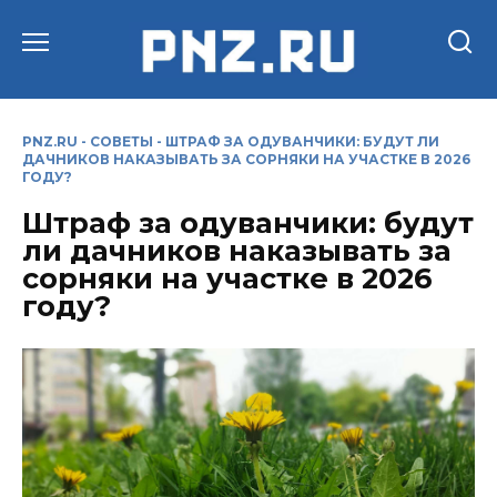
Перейти
к
содержанию
PNZ.RU
-
СОВЕТЫ
-
ШТРАФ ЗА ОДУВАНЧИКИ: БУДУТ ЛИ
ДАЧНИКОВ НАКАЗЫВАТЬ ЗА СОРНЯКИ НА УЧАСТКЕ В 2026
ГОДУ?
Штраф за одуванчики: будут
ли дачников наказывать за
сорняки на участке в 2026
году?