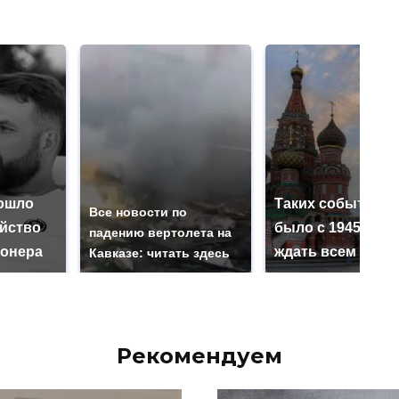
ошло
Таких событий н
Все новости по
ийство
было с 1945: чег
падению вертолета на
онера
ждать всем нам?
Кавказе: читать здесь
Рекомендуем