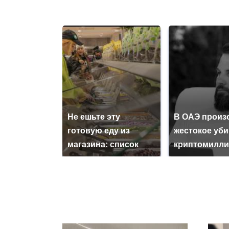
Не ешьте эту
В ОАЭ произ
готовую еду из
жестокое уб
магазина: список
криптомилли