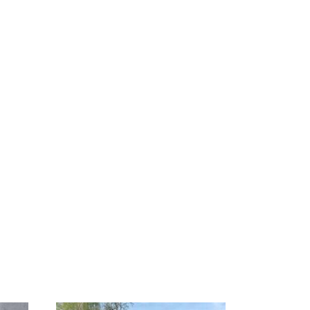
СМИ: В Химках на
е
полицейскую
В магазинах России
о
машину напали и
ажиотаж из-за этого
подожгли.
продукта: что купить?