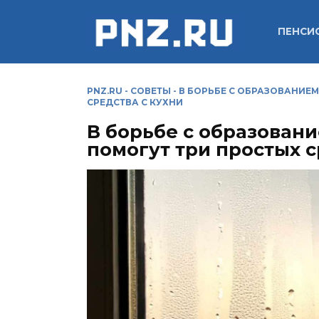
Перейти
к
ПЕНСИ
содержанию
PNZ.RU
-
СОВЕТЫ
-
В БОРЬБЕ С ОБРАЗОВАНИЕ
СРЕДСТВА С КУХНИ
В борьбе с образовани
помогут три простых с