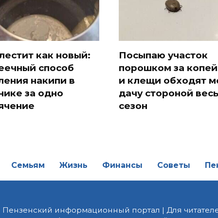
лестит как новый:
Посыпаю участок
еечный способ
порошком за копей
ления накипи в
и клещи обходят 
нике за одно
дачу стороной вес
ячение
сезон
Семьям
Жизнь
Финансы
Советы
Пе
| Пензенский информационный портал | Для читателе