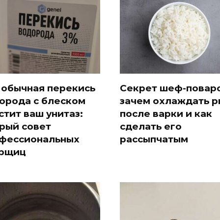
 обычная перекись
Секрет шеф-поваро
орода с блеском
зачем охлаждать р
стит ваш унитаз:
после варки и как
рый совет
сделать его
фессиональных
рассыпчатым
рщиц