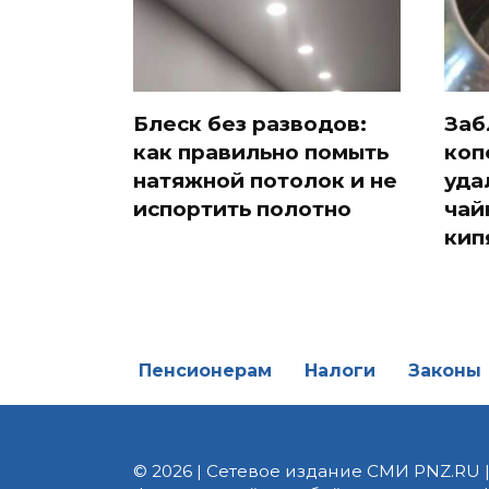
Блеск без разводов:
Заб
как правильно помыть
коп
натяжной потолок и не
уда
испортить полотно
чай
кип
Пенсионерам
Налоги
Законы
© 2026 | Сетевое издание СМИ PNZ.RU 