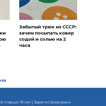
Забытый трюк из СССР:
ки
зачем посыпать ковер
мою
содой и солью на 2
ь
часа
нза
й старше 18 лет | Зарегистрировано