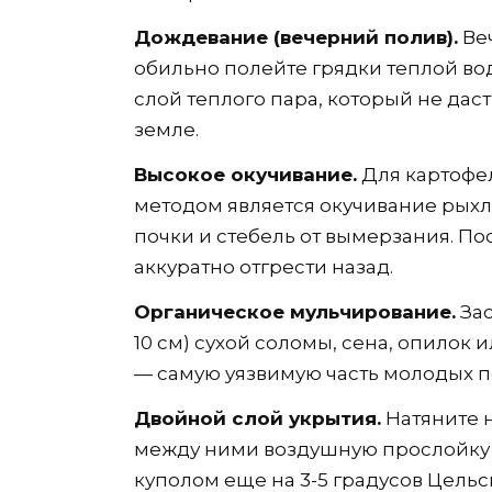
Дождевание (вечерний полив).
Ве
обильно полейте грядки теплой во
слой теплого пара, который не дас
земле.
Высокое окучивание.
Для картофе
методом является окучивание рых
почки и стебель от вымерзания. П
аккуратно отгрести назад.
Органическое мульчирование.
Зас
10 см) сухой соломы, сена, опилок 
— самую уязвимую часть молодых п
Двойной слой укрытия.
Натяните н
между ними воздушную прослойку в
куполом еще на 3-5 градусов Цельс