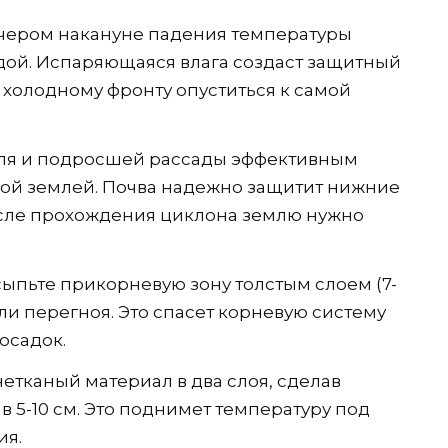
чером накануне падения температуры
дой. Испаряющаяся влага создаст защитный
т холодному фронту опуститься к самой
ля и подросшей рассады эффективным
лой землей. Почва надежно защитит нижние
осле прохождения циклона землю нужно
ыпьте прикорневую зону толстым слоем (7-
или перегноя. Это спасет корневую систему
осадок.
етканый материал в два слоя, сделав
 5-10 см. Это поднимет температуру под
ия.