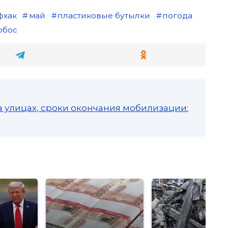
фхак
май
пластиковые бутылки
погода
обос
а улицах, сроки окончания мобилизации: