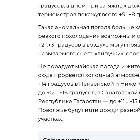
градусов, а днем при затяжных дож
термометров покажут всего +5…+8 г
Такая аномальная погода больше х
резкого похолодания возможны и 
+2…+3 градусов в воздухе могут поя
называемого снега-«липучки», спос
Не порадует майская погода и жите
сюда прорвется холодный атмосфер
+14 градусов в Пензенской и Нижег
до +12… +16 градусов, в Саратовской 
Республике Татарстан — до +11… +1
Поволжье будут идти дожди разной
участках.
Сейчас читают: