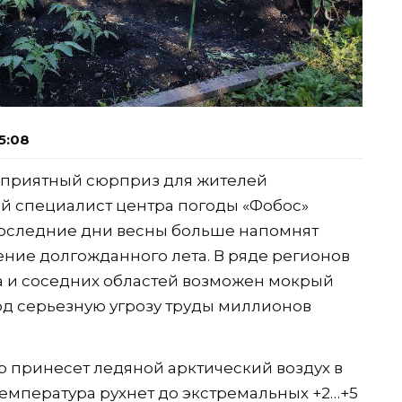
5:08
неприятный сюрприз для жителей
й специалист центра погоды «Фобос»
оследние дни весны больше напомнят
ние долгожданного лета. В ряде регионов
а и соседних областей возможен мокрый
под серьезную угрозу труды миллионов
р принесет ледяной арктический воздух в
температура рухнет до экстремальных +2…+5