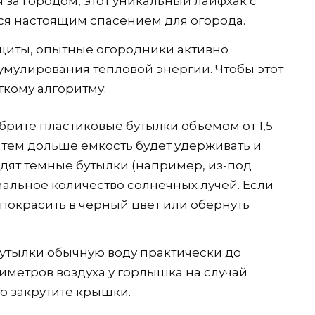
за городом, этот уникальный лайфхак с
ся настоящим спасением для огорода.
щиты, опытные огородники активно
умулирования тепловой энергии. Чтобы этот
ткому алгоритму:
брите пластиковые бутылки объемом от 1,5
, тем дольше емкость будет удерживать и
одят темные бутылки (например, из-под
альное количество солнечных лучей. Если
покрасить в черный цвет или обернуть
утылки обычную воду практически до
тиметров воздуха у горлышка на случай
о закрутите крышки.